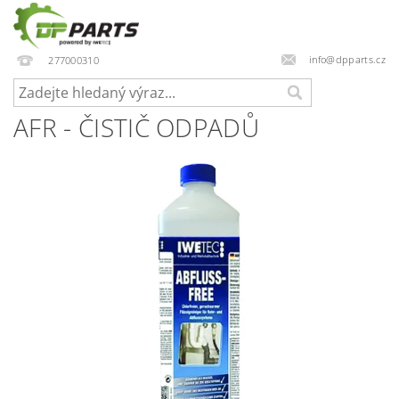
info@dpparts.cz
277000310
AFR - ČISTIČ ODPADŮ