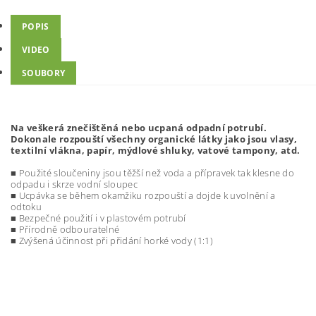
POPIS
VIDEO
SOUBORY
Na veškerá znečištěná nebo ucpaná odpadní potrubí.
Dokonale rozpouští všechny organické látky jako jsou vlasy,
textilní vlákna, papír, mýdlové shluky, vatové tampony, atd.
■ Použité sloučeniny jsou těžší než voda a přípravek tak klesne do
odpadu i skrze vodní sloupec
■ Ucpávka se během okamžiku rozpouští a dojde k uvolnění a
odtoku
■ Bezpečné použití i v plastovém potrubí
■ Přírodně odbouratelné
■ Zvýšená účinnost při přidání horké vody (1:1)