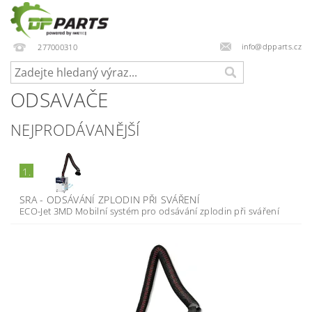
info@dpparts.cz
277000310
ODSAVAČE
NEJPRODÁVANĚJŠÍ
1.
SRA - ODSÁVÁNÍ ZPLODIN PŘI SVÁŘENÍ
ECO-Jet 3MD Mobilní systém pro odsávání zplodin při sváření