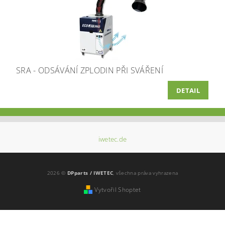
SRA - ODSÁVÁNÍ ZPLODIN PŘI SVÁŘENÍ
DETAIL
iwetec.de
2026 ©
DPparts / IWETEC
, všechna práva vyhrazena
Vytvořil Shoptet