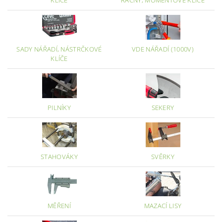
KLÍČE
RÁČNY, MOMENTOVÉ KLÍČE
SADY NÁŘADÍ, NÁSTRČKOVÉ
VDE NÁŘADÍ (1000V)
KLÍČE
PILNÍKY
SEKERY
STAHOVÁKY
SVĚRKY
MĚŘENÍ
MAZACÍ LISY