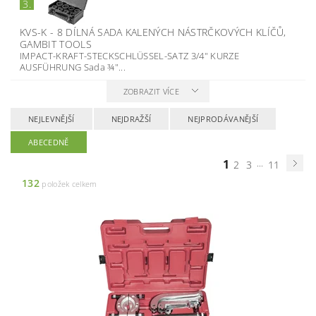
3.
KVS-K - 8 DÍLNÁ SADA KALENÝCH NÁSTRČKOVÝCH KLÍČŮ,
GAMBIT TOOLS
IMPACT-KRAFT-STECKSCHLÜSSEL-SATZ 3/4" KURZE
AUSFÜHRUNG Sada ¾"...
ZOBRAZIT VÍCE
NEJLEVNĚJŠÍ
NEJDRAŽŠÍ
NEJPRODÁVANĚJŠÍ
ABECEDNĚ
1
...
2
3
11
132
položek celkem