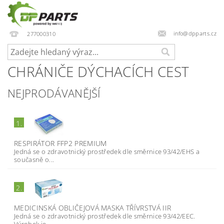
info@dpparts.cz
277000310
CHRÁNIČE DÝCHACÍCH CEST
NEJPRODÁVANĚJŠÍ
1.
RESPIRÁTOR FFP2 PREMIUM
Jedná se o zdravotnický prostředek dle směrnice 93/42/EHS a
současně o...
2.
MEDICINSKÁ OBLIČEJOVÁ MASKA TŘÍVRSTVÁ IIR
Jedná se o zdravotnický prostředek dle směrnice 93/42/EEC.