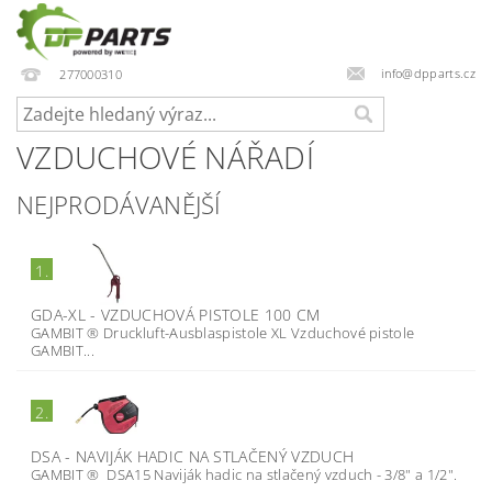
info@dpparts.cz
277000310
VZDUCHOVÉ NÁŘADÍ
NEJPRODÁVANĚJŠÍ
1.
GDA-XL - VZDUCHOVÁ PISTOLE 100 CM
GAMBIT ® Druckluft-Ausblaspistole XL Vzduchové pistole
GAMBIT...
2.
DSA - NAVIJÁK HADIC NA STLAČENÝ VZDUCH
GAMBIT ® DSA15 Naviják hadic na stlačený vzduch - 3/8" a 1/2".