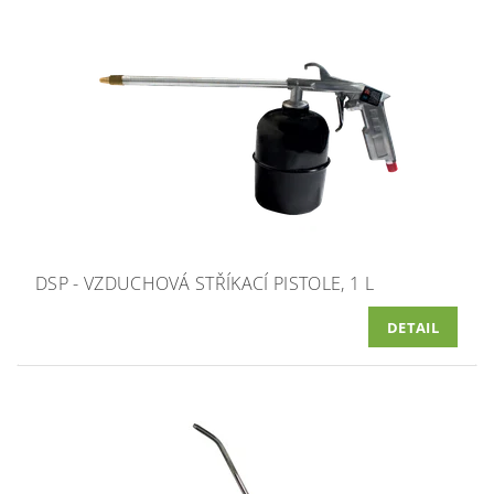
DSP - VZDUCHOVÁ STŘÍKACÍ PISTOLE, 1 L
DETAIL