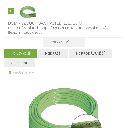
3.
DGM - VZDUCHOVÁ HADICE, BAL. 30 M
Druckluftschlauch Superflex GREEN-MAMBA Vysokotlaká
ﬂexibilní vzduchová...
ZOBRAZIT VÍCE
NEJLEVNĚJŠÍ
NEJDRAŽŠÍ
NEJPRODÁVANĚJŠÍ
ABECEDNĚ
8
položek celkem