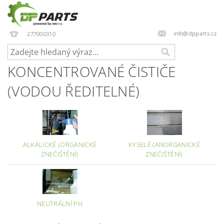
info@dpparts.cz
277000310
KONCENTROVANÉ ČISTIČE
(VODOU ŘEDITELNÉ)
ALKALICKÉ (ORGANICKÉ
KYSELÉ (ANORGANICKÉ
ZNEČIŠTĚNÍ)
ZNEČIŠTĚNÍ)
NEUTRÁLNÍ PH