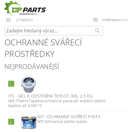
info@dpparts.cz
277000310
OCHRANNÉ SVÁŘECÍ
PROSTŘEDKY
NEJPRODÁVANĚJŠÍ
1.
ITS - GEL K ODSTÍNĚNÍ TEPLOT, BAL 2,5 KG
IWE Therm Tepelná ochranná pasta při sváření odstíní
teplotu až 4.000 °C.
NIT- OCHRANNÁ SVÁŘECÍ PASTA
NIT Ochranná svářecí pasta.
2.