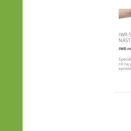
IWR-
NÁST
IWE-r
Speciá
rzi na 
epoxid