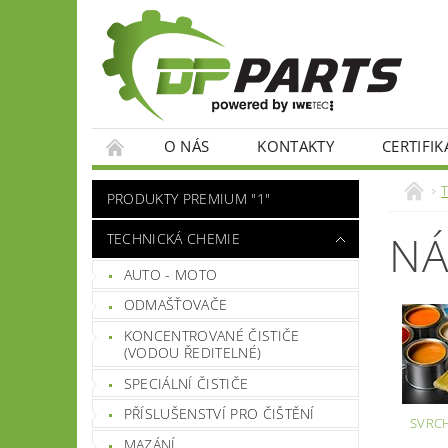
O NÁS
KONTAKTY
CERTIFIK
PRODUKTY PREMIUM "1"
NÁ
TECHNICKÁ CHEMIE
AUTO - MOTO
ODMAŠŤOVAČE
KONCENTROVANÉ ČISTIČE
(VODOU ŘEDITELNÉ)
SPECIÁLNÍ ČISTIČE
PŘÍSLUŠENSTVÍ PRO ČIŠTĚNÍ
SVRCH
MAZÁNÍ