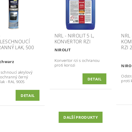
-
NRL - NIROLIT 5 L,
NRL 
LESCHNOUCÍ
KONVERTOR RZI
KOM
ANNÝ LAK, 500
RZI 
NIROLIT
Konvertor rzi s ochranou
chwarz
proti korozi
NIRO
 schnoucí akrylový
Odstr
a ochranný černý
DETAIL
proti
lak - RAL 9005
DETAIL
DALŠÍ PRODUKTY