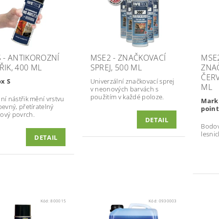
S - ANTIKOROZNÍ
MSE2 - ZNAČKOVACÍ
MSE2
ŘIK, 400 ML
SPREJ, 500 ML
ZNA
ČERV
ox S
Univerzální značkovací sprej
ML
v neonových barvách s
použitím v každé poloze.
lní nástřik mění vrstvu
Marki
pevný, přetíratelný
point
ový povrch.
DETAIL
Bodov
lesnic
DETAIL
Kód:
800015
Kód:
0930003