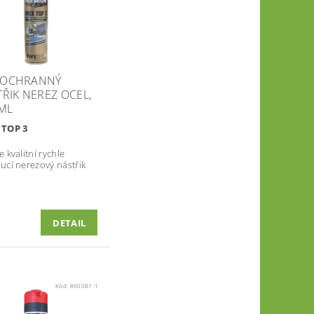
- OCHRANNÝ
ŘIK NEREZ OCEL,
ML
 TOP 3
 kvalitní rychle
ucí nerezový nástřik
DETAIL
Kód:
860081-1