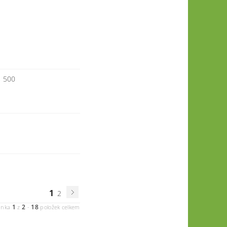
 500
1
2
1
2
18
ánka
z
-
položek celkem