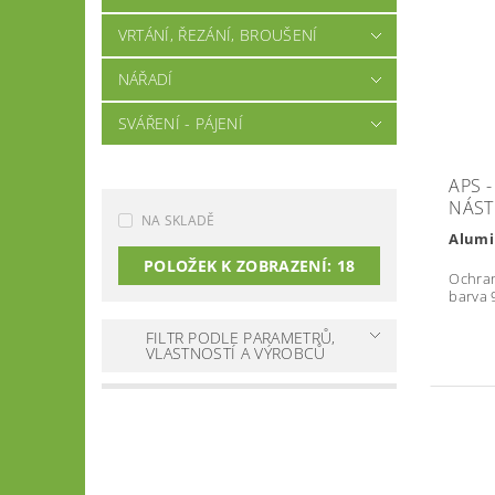
VRTÁNÍ, ŘEZÁNÍ, BROUŠENÍ
NÁŘADÍ
SVÁŘENÍ - PÁJENÍ
APS 
NÁSTŘ
NA SKLADĚ
Alumi
POLOŽEK K ZOBRAZENÍ:
18
Ochra
barva 
FILTR PODLE PARAMETRŮ,
VLASTNOSTÍ A VÝROBCŮ