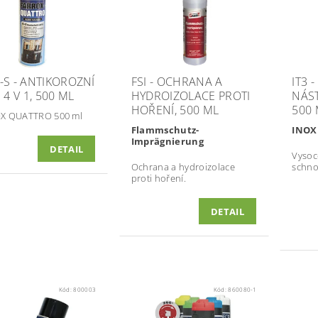
-S - ANTIKOROZNÍ
FSI - OCHRANA A
IT3 
 4 V 1, 500 ML
HYDROIZOLACE PROTI
NÁST
HOŘENÍ, 500 ML
500 
X QUATTRO 500 ml
Flammschutz-
INOX
Imprägnierung
DETAIL
Vysoce
Ochrana a hydroizolace
schno
proti hoření.
DETAIL
Kód:
800003
Kód:
860080-1