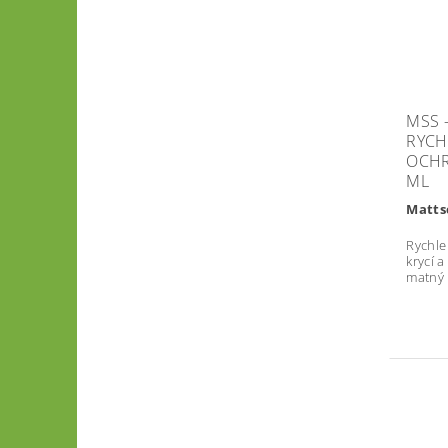
MSS 
RYCH
OCHR
ML
Matts
Rychle
krycí 
matný 