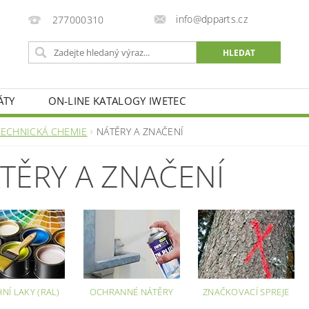
info@dpparts.cz
277000310
ÁTY
ON-LINE KATALOGY IWETEC
TECHNICKÁ CHEMIE
NÁTĚRY A ZNAČENÍ
TĚRY A ZNAČENÍ
NÍ LAKY (RAL)
OCHRANNÉ NÁTĚRY
ZNAČKOVACÍ SPREJE