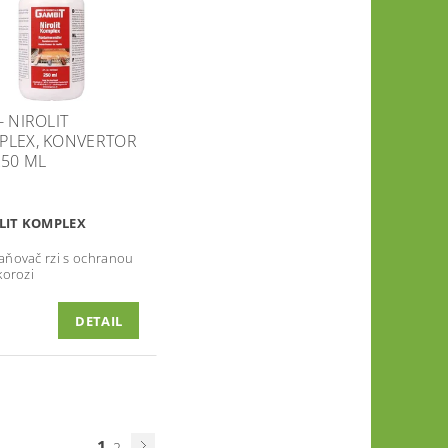
- NIROLIT
PLEX, KONVERTOR
250 ML
LIT KOMPLEX
aňovač rzi s ochranou
korozi
DETAIL
1
2