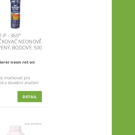
-P - 360°
ČKOVAČ NEONOVĚ
ENÝ, BODOVÝ, 500
erer neon rot on
ý značkovač pro
ké a stavební značení
DETAIL
Kód:
0930002