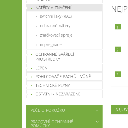
NEJ
NÁTĚRY A ZNAČENÍ
svrchní laky (RAL)
ochranné nátěry
1.
značkovací spreje
impregnace
2.
OCHRANNÉ SVÁŘECÍ
PROSTŘEDKY
LEPENÍ
3.
POHLCOVAČE PACHŮ - VŮNĚ
TECHNICKÉ PLYNY
OSTATNÍ - NEZAŘAZENÉ
NEJLEV
PÉČE O POKOŽKU
PRACOVNÍ OCHRANNÉ
POMŮCKY