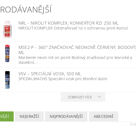
PRODÁVANĚJŠÍ
NRL - NIROLIT KOMPLEX, KONVERTOR RZI 250 ML
NIROLIT KOMPLEX Odstraňovač rzi s ochranou proti korozi
MSE2-P - 360° ZNAČKOVAČ NEONOVĚ ČERVENÝ, BODOVÝ,
ML
Markierer neon rot on point Bodový značkovač pro lesnické a
stavební...
VSV – SPECIÁLNÍ VOSK, 500 ML
SPEZIALWACHS Speciální vosk pro těsnění dutin
ZOBRAZIT VÍCE
NĚJŠÍ
NEJDRAŽŠÍ
NEJPRODÁVANĚJŠÍ
ABECEDNĚ
Str