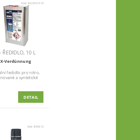
Kód:
932350-010
- ŘEDIDLO, 10 L
X-Verdünnung
lní ředidlo pro nitro,
nované a syntetické
DETAIL
Kód:
800012