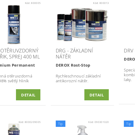
Kód:
800005
Kód:
800013
- OTĚRUVZDORNÝ
DRG - ZÁKLADNÍ
DRV 
IK, SPREJ 400 ML
NÁTĚR
DERO
nium Permanent
DEROX Rost-Stop
Speciá
kombi
nná otěruvzdorná
Rychleschnoucí základní
laky.
98% světlý hliník
antikorozní nátěr.
DETAIL
DETAIL
Kód:
8000209005
Kód:
090301020
Tip
Tip