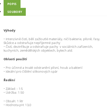
POPIS
SOUBORY
Výhody
• Intenzivně čistí, bělí zažloutlé materiály, ničí bakterie, plísně, řasy,
škůdce a odstraňuje nepříjemné pachy
• Čistí, dezinfikuje a odstraňuje pachy v sociálních zařízeních,
kuchyních, zemědělských objektech, bytech atd.
Oblasti použití
• Pro účinné a trvalé odstranění plísní, houb a bakterií
• Ideální pro čištění silikonových spár
Ředění
• Základ: - 1:5
• Údržba: 1:50
• Obsah: 1 litr
• Hodnota pH: 13,0