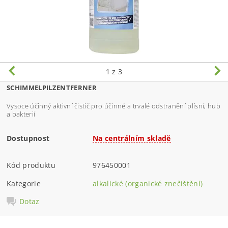
1
z 3
SCHIMMELPILZENTFERNER
Vysoce účinný aktivní čistič p
ro účinné a trvalé odstranění plísní, hub
a bakterií
Dostupnost
Na centrálním skladě
Kód produktu
976450001
Kategorie
alkalické (organické znečištění)
Dotaz