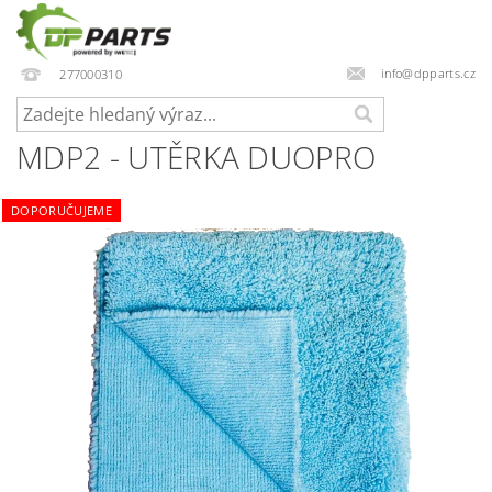
info@dpparts.cz
277000310
MDP2 - UTĚRKA DUOPRO
DOPORUČUJEME