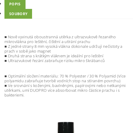
POPIS
SOUBORY
■ Nově vyvinutá oboustranná utěrka z ultrazvukově řezaného
mikrovlákna pro leštění, čištění a utírání prachu
■ Z jedné strany 8 mm vysoká vlákna dokonale udržují nečistoty a
prach v sobě jako magnet
■ Druhá strana s krátkým vláknem je ideální pro leštění
■ Ultrazvukové řezání zabraňuje riziku mikro škrábanců
■ Optimální složení materiálu: 70 % Polyester / 30 % Polyamid (Více
polyamidu zabraňuje tvorbě vodních stop na stíraném povrchu)
■ Ve srovnání s koženými, bavlněnými, papírovými nebo netkanými
utěrkami, umí DUOPRO více absorbovat mikro částice prachu i s
bakteriemi.