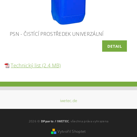
PSN - ČISTÍCÍ PROSTŘEDEK UNIVERZÁLNÍ
DETAIL
Technický list (2.4 MB)
iwetec.de
2026 ©
DPparts / IWETEC
, všechna práva vyhrazena
Vytvořil Shoptet