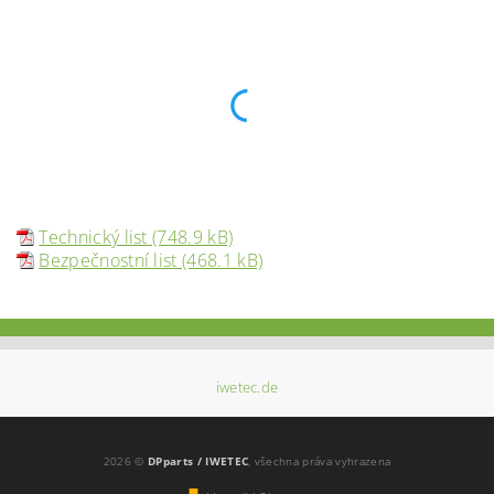
Technický list (748.9 kB)
Bezpečnostní list (468.1 kB)
iwetec.de
2026 ©
DPparts / IWETEC
, všechna práva vyhrazena