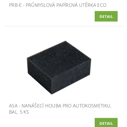
PRB-E - PRŮMYSLOVÁ PAPÍROVÁ UTĚRKA ECO
DETAIL
ASA - NANÁŠECÍ HOUBA PRO AUTOKOSMETIKU,
BAL. 5 KS
DETAIL