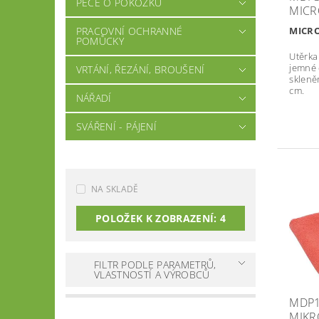
PÉČE O POKOŽKU
MICR
MICR
PRACOVNÍ OCHRANNÉ
POMŮCKY
Utěrka
jemné 
VRTÁNÍ, ŘEZÁNÍ, BROUŠENÍ
skleně
cm.
NÁŘADÍ
SVÁŘENÍ - PÁJENÍ
NA SKLADĚ
POLOŽEK K ZOBRAZENÍ:
4
FILTR PODLE PARAMETRŮ,
VLASTNOSTÍ A VÝROBCŮ
MDP1
MIKR