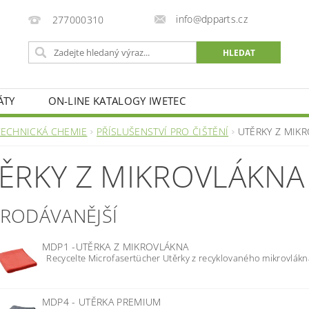
info@dpparts.cz
277000310
ÁTY
ON-LINE KATALOGY IWETEC
TECHNICKÁ CHEMIE
PŘÍSLUŠENSTVÍ PRO ČIŠTĚNÍ
UTĚRKY Z MIK
ĚRKY Z MIKROVLÁKNA
PRODÁVANĚJŠÍ
MDP1 -UTĚRKA Z MIKROVLÁKNA
Recycelte Microfasertücher Utěrky z recyklovaného mikrovlákna
MDP4 - UTĚRKA PREMIUM