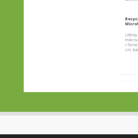
Recyc
Micro
Utěrky
mikrov
/ červ
cm, bal