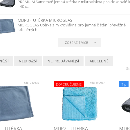
PREMIUM Sametově jemná utěrka z mikrovlákna pro dokonalé l
- 40 x...
MDP3 - UTĚRKA MICROGLAS
MICROGLAS Utěrka z mikrovlákna pro jemné čištění převážně
skleněných...
ZOBRAZIT VÍCE
NĚJŠÍ
NEJDRAŽŠÍ
NEJPRODÁVANĚJŠÍ
ABECEDNĚ
St
Kód:
980032
Kód:
699037
DOPORUČUJEME
Tip
 - UTĚRKA
MDP2 - UTĚRKA
MDP4