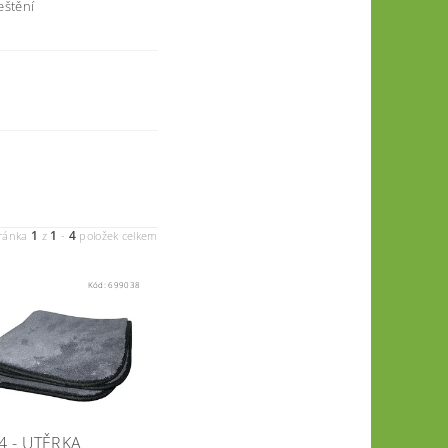
eštění
1
1
4
ránka
z
-
položek celkem
Kód:
699038
 - UTĚRKA