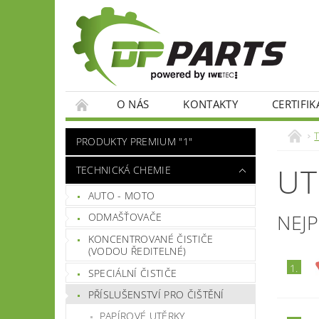
O NÁS
KONTAKTY
CERTIFIK
PRODUKTY PREMIUM "1"
UT
TECHNICKÁ CHEMIE
AUTO - MOTO
NEJ
ODMAŠŤOVAČE
KONCENTROVANÉ ČISTIČE
(VODOU ŘEDITELNÉ)
1.
SPECIÁLNÍ ČISTIČE
PŘÍSLUŠENSTVÍ PRO ČIŠTĚNÍ
PAPÍROVÉ UTĚRKY