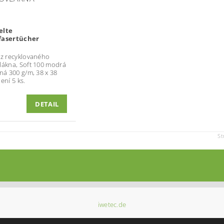
elte
fasertücher
 z recyklovaného
lákna, Soft 100 modrá
ená 300 g/m, 38 x 38
ení 5 ks.
DETAIL
St
iwetec.de