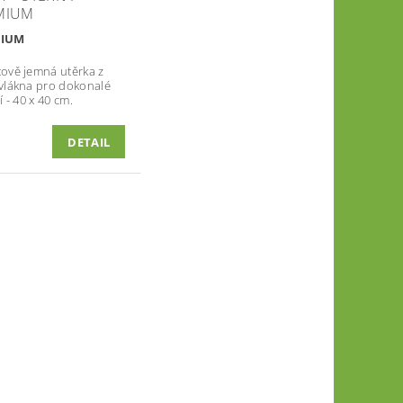
MIUM
MIUM
ově jemná utěrka z
vlákna pro dokonalé
í - 40 x 40 cm.
DETAIL