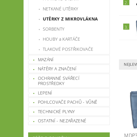
2.
NETKANÉ UTĚRKY
UTĚRKY Z MIKROVLÁKNA
3.
SORBENTY
HOUBY a KARTÁČE
TLAKOVÉ POSTŘIKOVAČE
MAZÁNÍ
NEJLEV
NÁTĚRY A ZNAČENÍ
OCHRANNÉ SVÁŘECÍ
PROSTŘEDKY
LEPENÍ
POHLCOVAČE PACHŮ - VŮNĚ
TECHNICKÉ PLYNY
OSTATNÍ - NEZAŘAZENÉ
MDP3