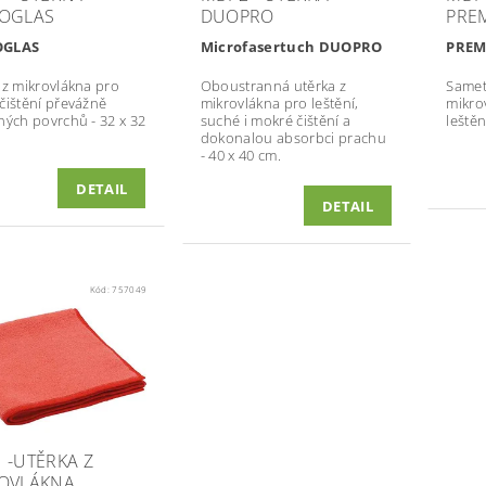
OGLAS
DUOPRO
PRE
OGLAS
Microfasertuch DUOPRO
PRE
 z mikrovlákna pro
Oboustranná utěrka z
Samet
čištění převážně
mikrovlákna pro leštění,
mikro
ných povrchů - 32 x 32
suché i mokré čištění a
leštěn
dokonalou absorbci prachu
- 40 x 40 cm.
DETAIL
DETAIL
Kód:
757049
 -UTĚRKA Z
OVLÁKNA