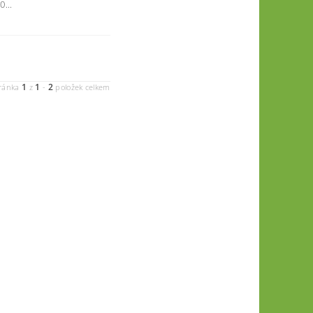
...
1
1
2
ránka
z
-
položek celkem