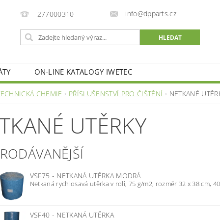
info@dpparts.cz
277000310
ÁTY
ON-LINE KATALOGY IWETEC
TECHNICKÁ CHEMIE
PŘÍSLUŠENSTVÍ PRO ČIŠTĚNÍ
NETKANÉ UTĚR
TKANÉ UTĚRKY
PRODÁVANĚJŠÍ
VSF75 - NETKANÁ UTĚRKA MODRÁ
Netkaná rychlosavá utěrka v roli, 75 g/m2, rozměr 32 x 38 cm, 400
VSF40 - NETKANÁ UTĚRKA