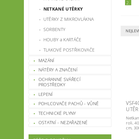
2.
NETKANÉ UTĚRKY
UTĚRKY Z MIKROVLÁKNA
SORBENTY
NEJLEV
HOUBY a KARTÁČE
TLAKOVÉ POSTŘIKOVAČE
MAZÁNÍ
NÁTĚRY A ZNAČENÍ
OCHRANNÉ SVÁŘECÍ
PROSTŘEDKY
LEPENÍ
VSF4
POHLCOVAČE PACHŮ - VŮNĚ
UTĚR
TECHNICKÉ PLYNY
Netkan
OSTATNÍ - NEZAŘAZENÉ
roli, 4
cm, 30