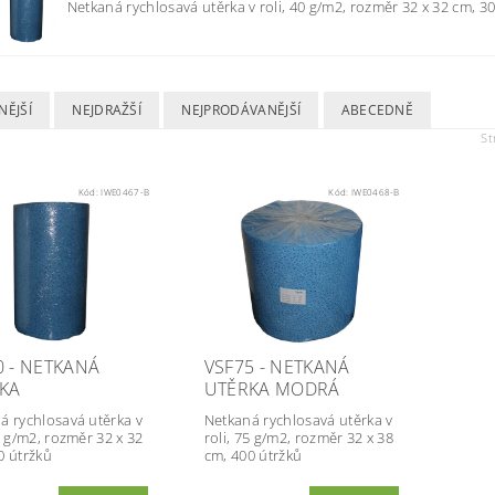
Netkaná rychlosavá utěrka v roli, 40 g/m2, rozměr 32 x 32 cm, 300
NĚJŠÍ
NEJDRAŽŠÍ
NEJPRODÁVANĚJŠÍ
ABECEDNĚ
St
Kód:
IWE0467-B
Kód:
IWE0468-B
0 - NETKANÁ
VSF75 - NETKANÁ
KA
UTĚRKA MODRÁ
á rychlosavá utěrka v
Netkaná rychlosavá utěrka v
0 g/m2, rozměr 32 x 32
roli, 75 g/m2, rozměr 32 x 38
0 útržků
cm, 400 útržků