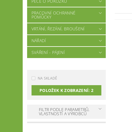
PÉČE O POKOŽKU
PRACOVNÍ OCHRANNÉ
POMŮCKY
VRTÁNÍ, ŘEZÁNÍ, BROUŠENÍ
NÁŘADÍ
SVÁŘENÍ - PÁJENÍ
NA SKLADĚ
POLOŽEK K ZOBRAZENÍ:
2
FILTR PODLE PARAMETRŮ,
VLASTNOSTÍ A VÝROBCŮ