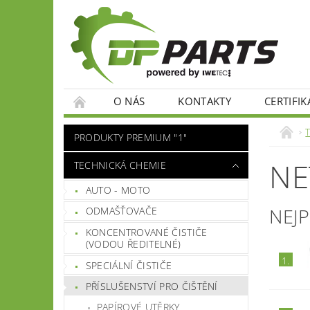
O NÁS
KONTAKTY
CERTIFIK
PRODUKTY PREMIUM "1"
NE
TECHNICKÁ CHEMIE
AUTO - MOTO
NEJ
ODMAŠŤOVAČE
KONCENTROVANÉ ČISTIČE
(VODOU ŘEDITELNÉ)
1.
SPECIÁLNÍ ČISTIČE
PŘÍSLUŠENSTVÍ PRO ČIŠTĚNÍ
PAPÍROVÉ UTĚRKY