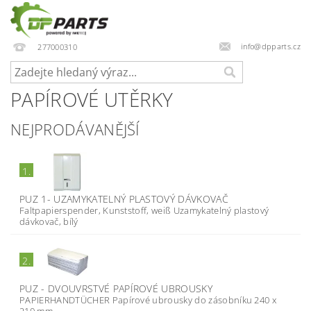
info@dpparts.cz
277000310
PAPÍROVÉ UTĚRKY
NEJPRODÁVANĚJŠÍ
1.
PUZ 1- UZAMYKATELNÝ PLASTOVÝ DÁVKOVAČ
Faltpapierspender, Kunststoff, weiß Uzamykatelný plastový
dávkovač, bílý
2.
PUZ - DVOUVRSTVÉ PAPÍROVÉ UBROUSKY
PAPIERHANDTÜCHER Papírové ubrousky do zásobníku 240 x