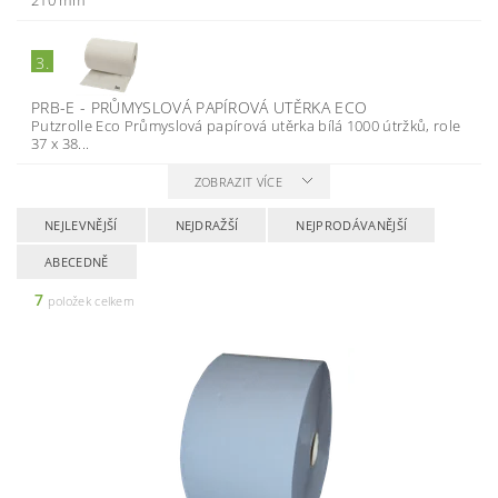
210 mm
3.
PRB-E - PRŮMYSLOVÁ PAPÍROVÁ UTĚRKA ECO
Putzrolle Eco Průmyslová papírová utěrka bílá 1000 útržků, role
37 x 38...
ZOBRAZIT VÍCE
NEJLEVNĚJŠÍ
NEJDRAŽŠÍ
NEJPRODÁVANĚJŠÍ
ABECEDNĚ
7
položek celkem