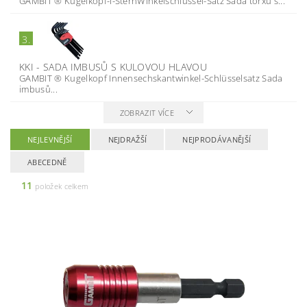
GAMBIT ® Kugelkopf-I-SternWinkelschlüssel-Satz Sada torxů s...
3.
KKI - SADA IMBUSŮ S KULOVOU HLAVOU
GAMBIT ® Kugelkopf Innensechskantwinkel-Schlüsselsatz Sada
imbusů...
ZOBRAZIT VÍCE
NEJLEVNĚJŠÍ
NEJDRAŽŠÍ
NEJPRODÁVANĚJŠÍ
ABECEDNĚ
11
položek celkem