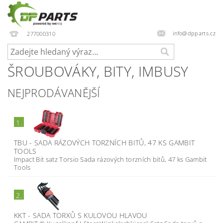
info@dpparts.cz
277000310
ŠROUBOVÁKY, BITY, IMBUSY
NEJPRODÁVANĚJŠÍ
1.
TBU - SADA RÁZOVÝCH TORZNÍCH BITŮ, 47 KS GAMBIT
TOOLS
Impact Bit satz Torsio Sada rázových torzních bitů, 47 ks Gambit
Tools
2.
KKT - SADA TORXŮ S KULOVOU HLAVOU