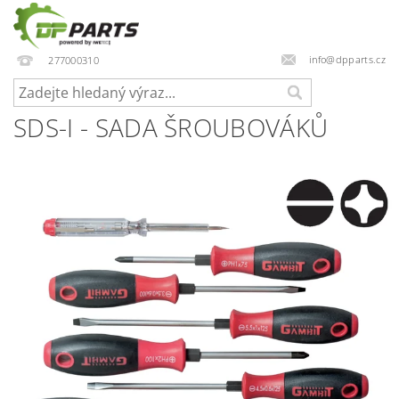
info@dpparts.cz
277000310
SDS-I - SADA ŠROUBOVÁKŮ