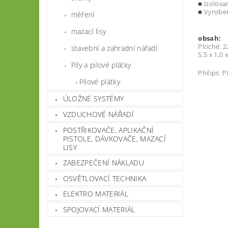
■ Izolova
■ Vyrobe
měření
mazací lisy
obsah:
Ploché: 2
stavební a zahradní nářadí
5,5 x 1,0
Pily a pilové plátky
Philips: 
Pilové plátky
ÚLOŽNÉ SYSTÉMY
VZDUCHOVÉ NÁŘADÍ
POSTŘIKOVAČE, APLIKAČNÍ
PISTOLE, DÁVKOVAČE, MAZACÍ
LISY
ZABEZPEČENÍ NÁKLADU
OSVĚTLOVACÍ TECHNIKA
ELEKTRO MATERIÁL
SPOJOVACÍ MATERIÁL