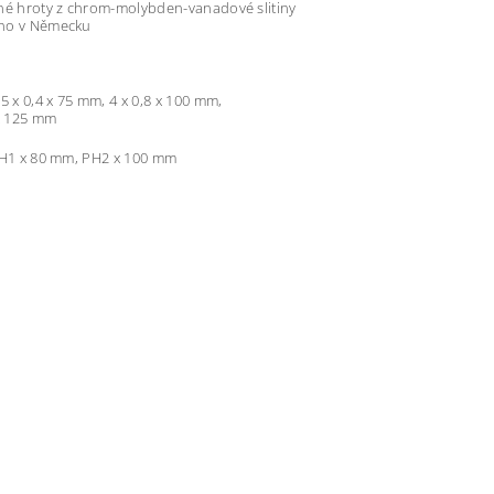
né hroty z chrom-molybden-vanadové slitiny
no v Německu
,5 x 0,4 x 75 mm, 4 x 0,8 x 100 mm,
 x 125 mm
PH1 x 80 mm, PH2 x 100 mm