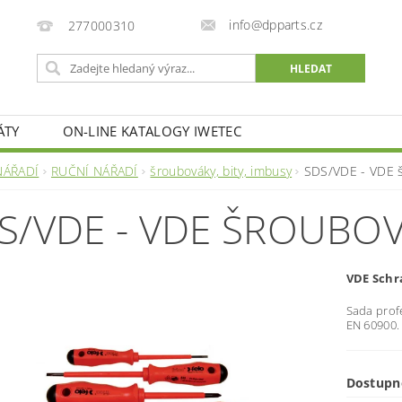
info@dpparts.cz
277000310
ÁTY
ON-LINE KATALOGY IWETEC
NÁŘADÍ
RUČNÍ NÁŘADÍ
šroubováky, bity, imbusy
SDS/VDE - VDE š
S/VDE - VDE ŠROUBOV
VDE Schr
Sada prof
EN 60900.
Dostupn