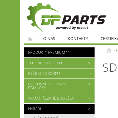
O NÁS
KONTAKTY
CERTIFIK
PRODUKTY PREMIUM "1"
SD
TECHNICKÁ CHEMIE
PÉČE O POKOŽKU
PRACOVNÍ OCHRANNÉ
POMŮCKY
VRTÁNÍ, ŘEZÁNÍ, BROUŠENÍ
NÁŘADÍ