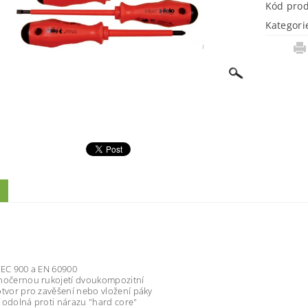
Kód pro
Kategori
IEC 900 a EN 60900
enočernou rukojetí dvoukompozitní
otvor pro zavěšení nebo vložení páky
 odolná proti nárazu "hard core"