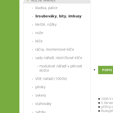
RUČNÍ NÁŘADÍ
kladiva, palice
šroubováky, bity, imbusy
kleště, nůžky
nože
klíče
ráčny, momentové klíče
sady nářadí, nástrčkové klíče
modulové nářadí v pěnové
vložce
POPIS
VDE nářadí (1000V)
pilníky
sekery
■ 1000 V 
■ S červ
stahováky
■ příčný 
■ Rukojeť
svěrky