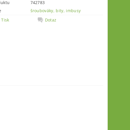
duktu
742783
e
šroubováky, bity, imbusy
Tisk
Dotaz