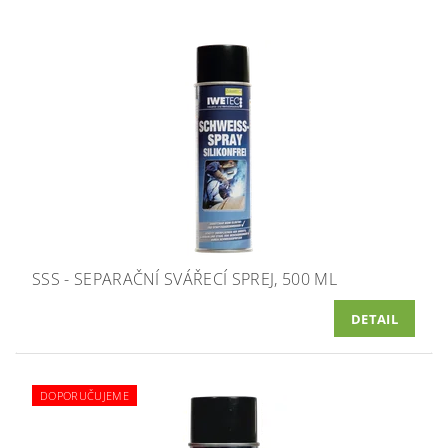
SSS - SEPARAČNÍ SVÁŘECÍ SPREJ, 500 ML
DETAIL
DOPORUČUJEME