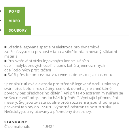
POPIS
VIDEO
SOUBORY
■
S
t
ře
dn
ě
l
e
go
va
n
á s
p
ec
i
á
ln
í
e
l
ek
t
r
od
a
p
ro
d
y
n
am
i
cké
z
a
tí
ž
e
ní
, vys
o
k
o
u
p
ev
no
st
v
t
a
h
u
a s
iln
ě k
ont
am
ino
va
n
ý
z
ák
l
a
dn
í
ma
t
er
i
ál
■
Pro
svař
o
vá
n
í
ní
z
k
o l
e
go
va
n
ých
k
on
s
t
r
u
kč
ní
ch
o
ce
lí
, m
ol
y
bd
e
no
vých
o
ce
lí
,
tr
ub
ek,
k
o
t
l
ů
a
j
em
no
z
r
nn
ých
o
ce
l
í
odoln
ých
p
r
o
ti
teče
n
í
■
S
váří
p
řes
b
et
on
,
re
z
,
b
arv
u
,
ceme
n
t
,
d
e
h
e
t
,
ol
ej
a mas
tnot
u
S
pe
c
iální
ru
t
ilo
v
á
ele
k
t
r
oda
p
r
o
s
t
ř
edně
lego
v
ané
o
c
eli.
Do
k
onalý
sv
ár
i p
ř
es
be
t
on,
re
z
,
ná
t
ě
r
y
,
c
e
m
en
t
,
dehet
a
jiné
z
ne
č
i
š
t
ěné
po
vrc
hy
bez p
ř
ed
c
ho
z
í
ho
č
i
š
t
ěn
í
.
A
ni
p
ř
i
t
a
k
t
o
e
x
t
rémn
í
m
sv
á
ř
ení
s
e
v
e
šv
u
ne
t
v
oří pó
r
y
a
nedo
c
há
z
í
k
“pěněn
í
”.
Vy
ni
k
aj
í
c
í
p
ř
e
m
o
s
t
ění
m
e
z
e
ry
.
Šv
y
j
s
ou
zv
lá
š
t
ě
odolné
pro
t
i
r
o
z
t
rž
ení
a
j
s
ou
v
hodné
p
r
o
p
r
o
v
o
z
ní
t
eplo
t
y
do
+
550
°
C.
Vý
borná
od
s
t
r
ani
t
elno
s
t
s
t
r
u
sky
.
Ne
č
i
s
t
o
t
y
j
s
ou
vy
lu
č
o
v
ány a p
ř
e
v
edeny do
s
t
ru
sky
.
S
TA
ND
A
RD
:
Č
í
s
lo ma
t
eriálu:
1.542
4