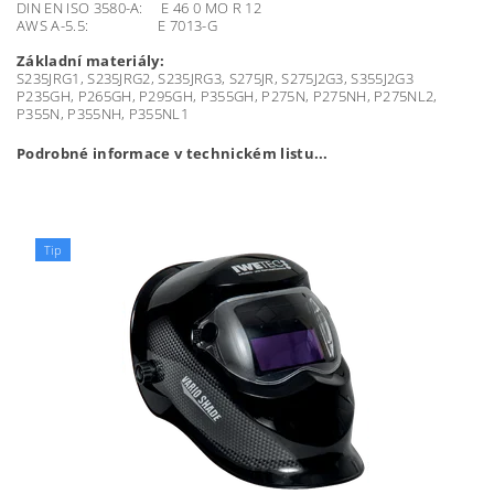
DI
N
EN
IS
O
3580-A
: E
4
6
0
M
O
R
1
2
AW
S
A-5.5
: E
7013-G
Základní materiály:
S235JRG1
,
S235JRG2
,
S235JRG3
,
S275JR
,
S275J2G3
,
S355J2G
3
P235GH
,
P265GH
,
P295GH
,
P355GH
,
P275N
,
P275NH
,
P275NL2
,
P355N
,
P355NH
,
P355NL
1
Podrobné informace v technickém listu...
Tip