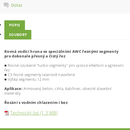
Dotaz
POPIS
SOUBORY
R
o
v
n
á v
odí
cí
h
ra
n
a se s
p
ec
i
á
lní
mi
A
W
C ře
z
n
ými se
g
me
n
ty
p
ro
do
k
on
a
l
e
p
řes
n
ý a č
i
s
t
ý řez
■
Ro
v
né o
z
ubené "
t
urbo
s
egmen
t
y
"
pro
v
y
s
o
c
e e
f
e
k
t
i
v
ní
a agre
s
i
v
ní
řez
■
C3 ře
z
né
s
egmen
t
y la
s
ero
v
ě na
v
ařené
■
Výš
ka segmen
t
u 12 mm
Aplikace:
Arm
o
v
aný be
t
on,
c
ihla,
k
ab
ř
ine
c
,
obe
c
ně
s
t
a
v
ební
m
a
t
e
r
iály
Řezání s vodním chlazením i bez
Technický list (1.3 MB)