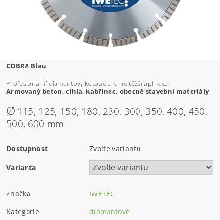
COBRA Blau
P
r
o
f
es
ion
á
ln
í
di
ama
n
t
o
vý k
o
t
ou
č
p
ro
n
e
j
t
ě
ž
ší
a
pli
kace.
Arm
o
v
aný be
t
on,
c
ihla,
k
ab
ř
ine
c
,
obe
c
ně
s
t
a
v
ební
m
a
t
e
r
iály
Ø
115, 125, 150, 180, 230, 300, 350, 400, 450,
500, 600 mm
Dostupnost
Zvolte variantu
Varianta
Značka
IWETEC
Kategorie
diamantové