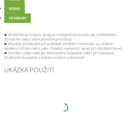
VIDEO
SOUBORY
■ Víceúčelový mrazící sprej pro bezpečné použití jak v dílenském,
domácím nebo laboratorním prostředí
■ Vhodný především při potřebě smrštění materiálu za účelem
výměny ložisek nebo jako chladící nemastící sprej při obrábění kovů
■ Ocenění získá také při odstranění žvýkaček nebo při lokalizaci
chybných kontaktů v elektronických zařízeních
UKÁZKA POUŽITÍ