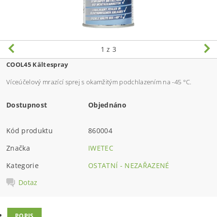
1
z 3
COOL45 Kältespray
Víceúčelový mrazící sprej s okamžitým podchlazením na -45 °C.
Dostupnost
Objednáno
Kód produktu
860004
Značka
IWETEC
Kategorie
OSTATNÍ - NEZAŘAZENÉ
Dotaz
POPIS