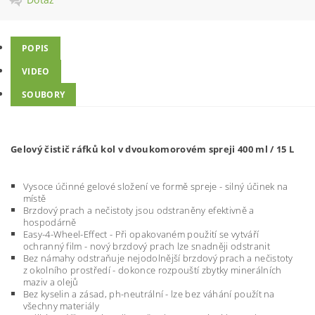
POPIS
VIDEO
SOUBORY
Gelový čistič ráfků kol v dvoukomorovém spreji 400 ml / 15 L
Vysoce účinné gelové složení ve formě spreje
- silný účinek na
místě
Brzdový prach a nečistoty jsou odstraněny efektivně a
hospodárně
Easy-4-Wheel-Effect - Při opakovaném použití se vytváří
ochranný film - nový brzdový prach lze snadněji odstranit
Bez námahy odstraňuje nejodolnější brzdový prach a nečistoty
z okolního prostředí - dokonce rozpouští zbytky minerálních
maziv a olejů
Bez kyselin a zásad, ph-neutrální - lze bez váhání použít na
všechny materiály