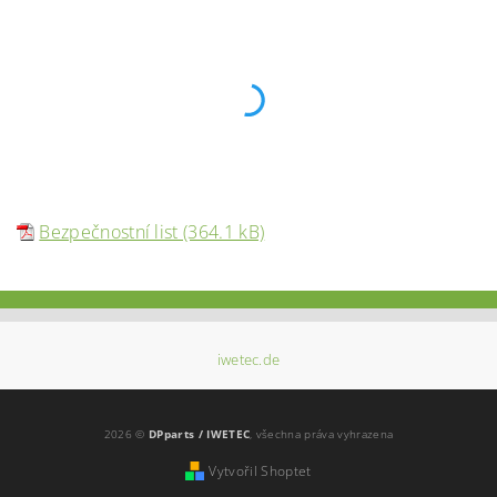
Bezpečnostní list (364.1 kB)
iwetec.de
2026 ©
DPparts / IWETEC
, všechna práva vyhrazena
Vytvořil Shoptet