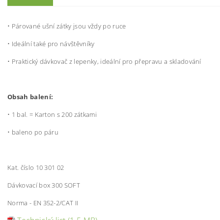
• Párované ušní zátky jsou vždy po ruce
• Ideální také pro návštěvníky
• Praktický dávkovač z lepenky, ideální pro přepravu a skladování
Obsa
h bal
en
í
:
• 1 bal. = Karton s 200 zátkami
• baleno po páru
Kat. číslo 10 301 02
Dávkovací box 300 SOFT
Norma - EN 352-2/CAT II