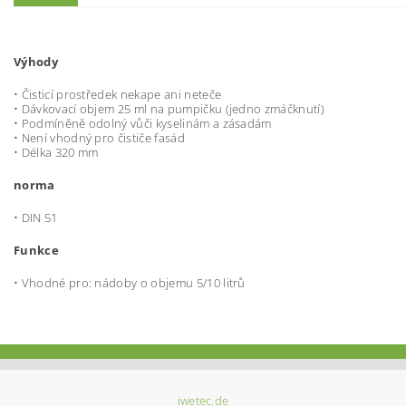
Výhody
• Čisticí prostředek nekape ani neteče
•
Dávkovací objem 25 ml na pumpičku (jedno zmáčknutí)
• Podmíněně odolný vůči kyselinám a zásadám
• Není vhodný pro čističe fasád
• Délka 320 mm
norma
• DIN 51
Funkce
• Vhodné pro: nádoby o objemu 5/10 litrů
iwetec.de