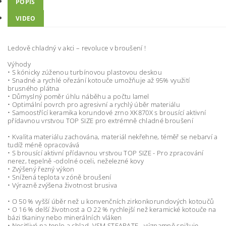
POPIS
VIDEO
Ledově chladný v akci – revoluce v broušení !
Výhody
• S kónicky zúženou turbínovou plastovou deskou
• Snadné a rychlé ořezání kotouče umožňuje až 95% využití
brusného plátna
• Důmyslný poměr úhlu náběhu a počtu lamel
• Optimální povrch pro agresivní a rychlý úběr materiálu
• Samoostřící keramika korundové zrno XK870X s brousící aktivní
přídavnou vrstvou TOP SIZE pro extrémně chladné broušení
• Kvalita materiálu zachována, materiál nekřehne, téměř se nebarví a
tudíž méně opracovává
• S brousící aktivní přídavnou vrstvou TOP SIZE - Pro zpracování
nerez, tepelně -odolné oceli, neželezné kovy
• Zvýšený řezný výkon
• Snížená teplota v zóně broušení
• Výrazně zvýšena životnost brusiva
• O 50 % vyšší úběr než u konvenčních zirkonkorundových kotoučů
• O 16 % delší životnost a O 22 % rychlejší než keramické kotouče na
bázi tkaniny nebo minerálních vláken
• Necitlivé na teplo a chlad, VSM STEARATE - významně snižuje