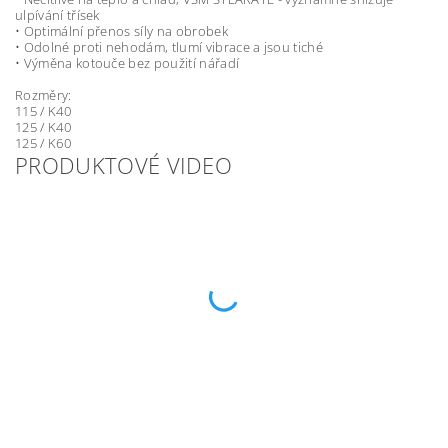
ulpívání třísek
• Optimální přenos síly na obrobek
• Odolné proti nehodám, tlumí vibrace a jsou tiché
• Výměna kotouče bez použití nářadí
Rozměry:
115 / K40
125 / K40
125 / K60
PRODUKTOVÉ VIDEO