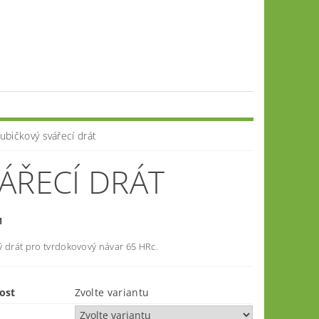
bičkový svářecí drát
ÁŘECÍ DRÁT
M
ý drát pro tvrdokovový návar 65 HRc.
ost
Zvolte variantu