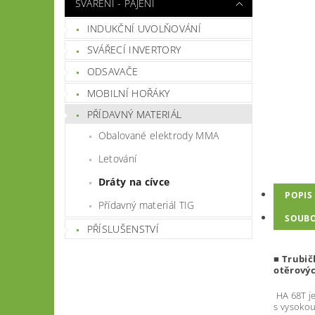
SVÁŘENÍ - PÁJENÍ
INDUKČNÍ UVOLŇOVÁNÍ
SVÁŘECÍ INVERTORY
ODSAVAČE
MOBILNÍ HOŘÁKY
PŘÍDAVNÝ MATERIÁL
Obalované elektrody MMA
Letování
Dráty na cívce
POPIS
Přídavný materiál TIG
SOUB
PŘÍSLUŠENSTVÍ
■
T
r
ubi
č
o
t
ě
ro
v
ý
HA 68T je
s vysokou