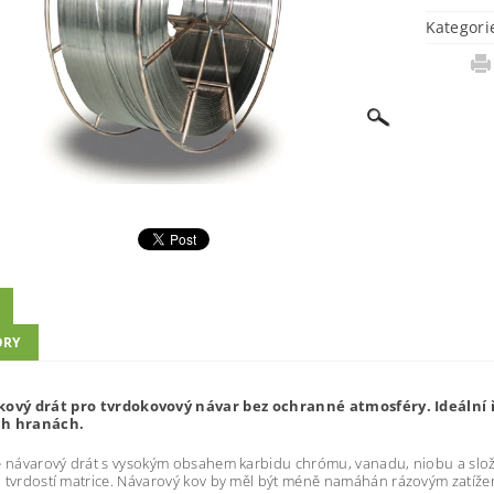
Kategori
ORY
ko
v
ý
d
rá
t
p
r
o
t
v
r
d
o
kovo
v
ý
n
áv
a
r
be
z
o
chra
nn
é
a
tmos
f
é
r
y
.
Id
e
ál
ní
c
h
h
ra
n
ác
h.
 návarový drát s vysokým obsahem karbidu chrómu, vanadu, niobu a slože
 tvrdostí matrice. Návarový kov by měl být méně namáhán rázovým zatíže