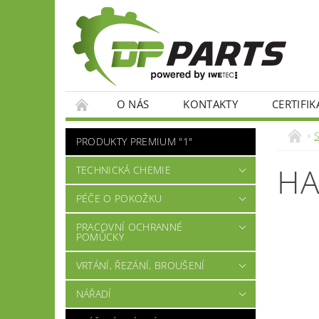
O NÁS
KONTAKTY
CERTIFIK
PRODUKTY PREMIUM "1"
HA
TECHNICKÁ CHEMIE
PÉČE O POKOŽKU
PRACOVNÍ OCHRANNÉ
POMŮCKY
VRTÁNÍ, ŘEZÁNÍ, BROUŠENÍ
NÁŘADÍ