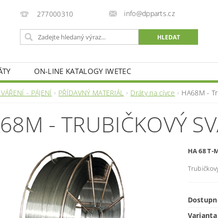
info@dpparts.cz
277000310
ÁTY
ON-LINE KATALOGY IWETEC
SVÁŘENÍ - PÁJENÍ
PŘÍDAVNÝ MATERIÁL
Dráty na cívce
HA68M - Tru
68M - TRUBIČKOVÝ SV
HA 68 T-
Trubičkov
Dostupn
Varianta