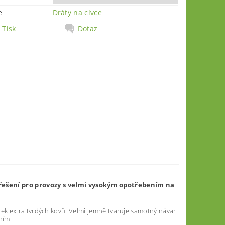
e
Dráty na cívce
Tisk
Dotaz
ř
ešení
p
r
o
p
r
ov
o
z
y
s
v
e
l
mi
v
y
sok
ý
m
opo
t
ř
e
b
ením
na
k extra tvrdých kovů. Velmi jemně tvaruje samotný návar
ním.