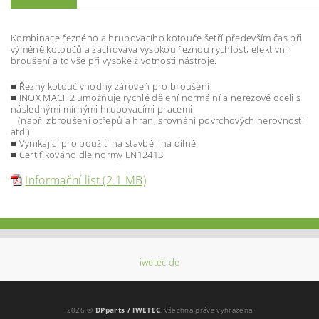
Kombinace řezného a hrubovacího kotouče šetří především čas při
výměně kotoučů a zachovává vysokou řeznou rychlost, efektivní
broušení a to vše při vysoké životnosti nástroje.
■ Řezný kotouč vhodný zároveň pro broušení
■ INOX MACH2 umožňuje rychlé dělení normální a nerezové oceli s
následnými mírnými hrubovacími pracemi
(např. zbroušení otřepů a hran, srovnání povrchových nerovností
atd.)
■ Vynikající pro použití na stavbě i na dílně
■ Certiﬁkováno dle normy EN12413
Informační list (2.1 MB)
iwetec.de
2026 ©
DPparts / IWETEC
, všechna práva vyhrazena