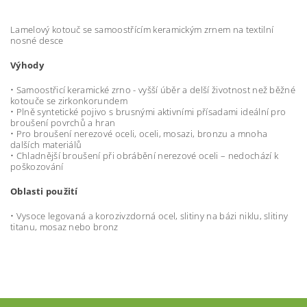
Lamelový kotouč se samoostřícím keramickým zrnem na textilní
nosné desce
Výhody
• Samoostřicí keramické zrno - vyšší úběr a delší životnost než běžné
kotouče se zirkonkorundem
• Plně syntetické pojivo s brusnými aktivními přísadami ideální pro
broušení povrchů a hran
• Pro broušení nerezové oceli, oceli, mosazi, bronzu a mnoha
dalších materiálů
• Chladnější broušení při obrábění nerezové oceli – nedochází k
poškozování
Oblasti použití
• Vysoce legovaná a korozivzdorná ocel, slitiny na bázi niklu, slitiny
titanu, mosaz nebo bronz