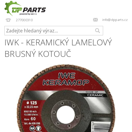
info@dpparts.cz
277000310
IWK - KERAMICKÝ LAMELOVÝ
BRUSNÝ KOTOUČ