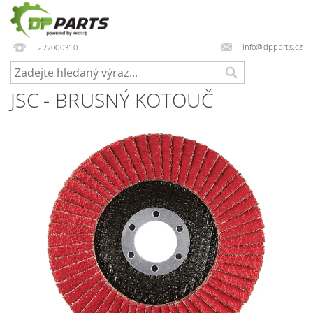
info@dpparts.cz
277000310
JSC - BRUSNÝ KOTOUČ