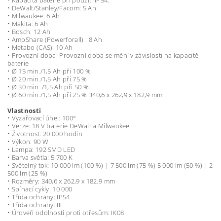
• Kapacita baterie při použití IP54:
• DeWalt/Stanley/Facom: 5 Ah
• Milwaukee: 6 Ah
• Makita: 6 Ah
• Bosch: 12 Ah
• AmpShare (Powerforall) : 8 Ah
• Metabo (CAS): 10 Ah
• Provozní doba: Provozní doba se mění v závislosti na kapacitě
baterie
• Ø 15 min./1,5 Ah při 100 %
• Ø 20 min./1,5 Ah při 75 %
• Ø 30 min ./1,5 Ah při 50 %
• Ø 60 min./1,5 Ah při 25 % 340,6 x 262,9 x 182,9 mm
Vlastnosti
• Vyzařovací úhel: 100°
• Verze: 18 V baterie DeWalt a Milwaukee
• Životnost: 20 000 hodin
• Výkon: 90 W
• Lampa: 192 SMD LED
• Barva světla: 5 700 K
• Světelný tok: 10 000 lm (100 %) | 7 500 lm (75 %) 5 000 lm (50 %) | 2
500 lm (25 %)
• Rozměry: 340,6 x 262,9 x 182,9 mm
• Spínací cykly: 10 000
• Třída ochrany: IP54
• Třída ochrany: III
• Úroveň odolnosti proti otřesům: IK08