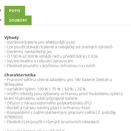
POPIS
SOUBORY
Výhody
• Výměnné baterie pro efektivnější práci
• Lze použít stávající baterie a nabíječky od známých výrobců
• Extrémní, nastavitelný jas
• O 150 % až 500 % silnější než u předchůdce LC X2a
• Vysoce kvalitní a robustní zpracování
• Plastové pouzdro s pryžovou ochranou na rozích
Charakteristika
• Pracovní svítilna včetně adaptéru pro 18V baterie DeWalt a
Milwaukee
• Variabilní výkon: 100 % | 75 % | 50 % | 25 %
• Vnitřní obvody jsou vybaveny ochranou proti hlubokému vybití a
brání hlubokému vybití připojené baterie
• Difuzor z nárazuvzdorného polykarbonátu (PC)
• Rozbití a nárazu odolný plast s ochranou hran
• Kompatibilní s naším stativem pro pracovní světla ( č. položky
07909010)
• Flexibilní Lze použít v různých pracovních oblastech