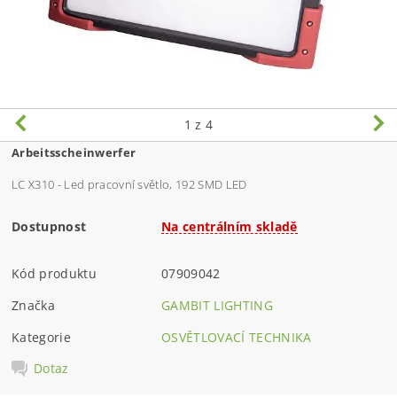
1
z 4
Arbeitsscheinwerfer
LC X310 - Led pracovní světlo, 192 SMD LED
Dostupnost
Na centrálním skladě
Kód produktu
07909042
Značka
GAMBIT LIGHTING
Kategorie
OSVĚTLOVACÍ TECHNIKA
Dotaz