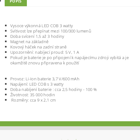
POPIS
Vysoce výkonná LED COB 3 watty
Svítivost lze přepínat mezi 100/300 lumenů
Doba svícení 1,5 až 3 hodiny
Magnet na základně
Kovový háček na zadní straně
Upozornění: nabíjecí proud: 5 V, 1 A
Pokud je baterie je po připojení k napájecímu zdroji vybitá a je
okamžitě znovu připravena k použití
Provoz: Li-Ion baterie 3,7 V/600 mAh
Napájení: LED COB s 3 watty
Doba nabíjení baterie : cca 2,5 hodiny - 100 %
Životnost: 35 000 hodin
Rozměry: cca 9 x 2,1 cm