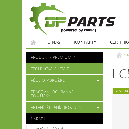
O NÁS
KONTAKTY
CERTIFIK
PRODUKTY PREMIUM "1"
LC
TECHNICKÁ CHEMIE
PÉČE O POKOŽKU
Novinka
PRACOVNÍ OCHRANNÉ
POMŮCKY
VRTÁNÍ, ŘEZÁNÍ, BROUŠENÍ
NÁŘADÍ