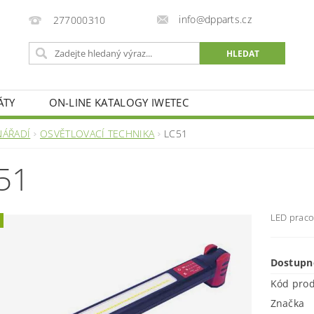
info@dpparts.cz
277000310
ÁTY
ON-LINE KATALOGY IWETEC
NÁŘADÍ
OSVĚTLOVACÍ TECHNIKA
LC51
51
LED praco
Dostupn
Kód pro
Značka