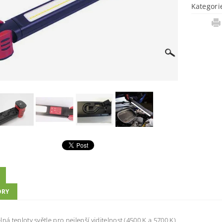
Kategori
ORY
ln
á
t
eplo
t
y
sv
ě
t
le
pr
o
nejlepš
í
viditelnos
t
(450
0
K
a
570
0
K
)