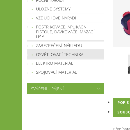
RUČNÍ NÁŘADÍ
ÚLOŽNÉ SYSTÉMY
VZDUCHOVÉ NÁŘADÍ
POSTŘIKOVAČE, APLIKAČNÍ
PISTOLE, DÁVKOVAČE, MAZACÍ
LISY
ZABEZPEČENÍ NÁKLADU
OSVĚTLOVACÍ TECHNIKA
ELEKTRO MATERIÁL
SPOJOVACÍ MATERIÁL
SVÁŘENÍ - PÁJENÍ
POPIS
SOUB
Přepínate