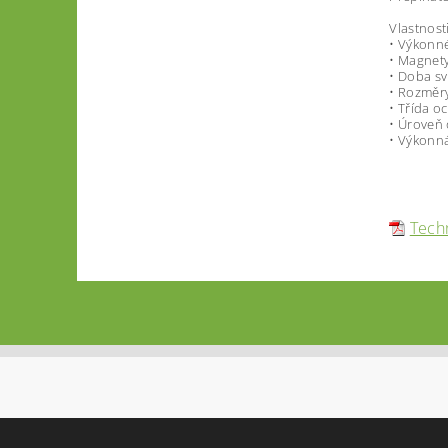
V
last
n
o
st
•
V
ý
konne
•
Magnety 
•
Doba sví
•
Rozm
ě
r
•
T
ř
ída o
•
Úrove
ň
•
V
ý
konna
Techn