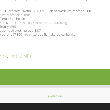
i:
́ LED pracovní sv
ě
tlo 1200 LM
•
T
ě
leso sv
ě
tla lze otá
č
et o 360°
lze otá
č
et a
ž
o 180°
cení a
ž
12 hodin
y: 510 mm x 47 mm x 37 mm
•
Hmotnost: 600g
chrany IP65
odolnosti proti nárazu IK07
́ baterie (7 800 mAh), lze pou
ž
ít i jako powerbanku
ický list (1.2 MB)
iwetec.de