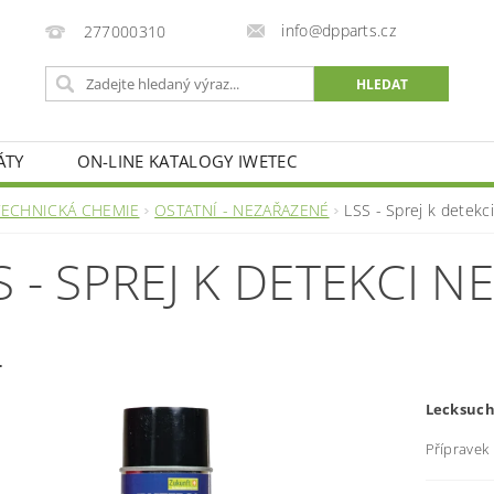
info@dpparts.cz
277000310
ÁTY
ON-LINE KATALOGY IWETEC
TECHNICKÁ CHEMIE
OSTATNÍ - NEZAŘAZENÉ
LSS - Sprej k detekc
S - SPREJ K DETEKCI N
L
Lecksuch
Přípravek 