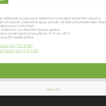
e netěsnosti na plynových vedeních a rozvodech stlačeného vzduchu.
 pro šroubové a svařované spoje, potrubí, ale také pneumatiky nebo tlak
 nekorozivní a nehořlavé
e netěsnosti i po dlouhém čase po aplikaci
ený rozsah teplot při použití od +5 °C do +40 °C
ze použít v každé poloze
ický list (709.9 kB)
čnostní list (373.3 kB)
iwetec.de