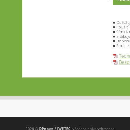
■ Odhaluj
■ Použití
■ Pěnící,
■ Indikuj
■ Doporuč
■ Sprej l
Techn
Bezpe
2026 ©
DPparts / IWETEC
, všechna práva vyhrazena