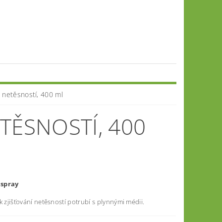
i netěsností, 400 ml
ETĚSNOSTÍ, 400
spray
k zjišťování netěsností potrubí s plynnými médii.