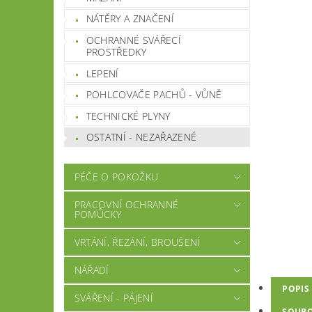
NÁTĚRY A ZNAČENÍ
OCHRANNÉ SVÁŘECÍ
PROSTŘEDKY
LEPENÍ
POHLCOVAČE PACHŮ - VŮNĚ
TECHNICKÉ PLYNY
OSTATNÍ - NEZAŘAZENÉ
PÉČE O POKOŽKU
PRACOVNÍ OCHRANNÉ
POMŮCKY
VRTÁNÍ, ŘEZÁNÍ, BROUŠENÍ
NÁŘADÍ
POPIS
SVÁŘENÍ - PÁJENÍ
SOUB