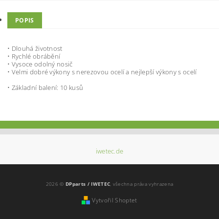
POPIS
• Dlouhá životnost
• Rychlé obrábění
• Vysoce odolný nosič
• Velmi dobré výkony s nerezovou ocelí a nejlepší výkony s ocelí
• Základní balení: 10 kusů
iwetec.de
2026 ©
DPparts / IWETEC
, všechna práva vyhrazena
Vytvořil Shoptet