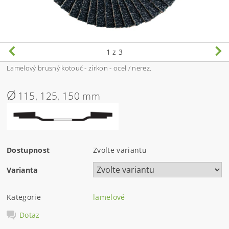
1
z 3
Lamelový brusný kotouč - zirkon - ocel / nerez.
Ø
115, 125, 150 mm
Dostupnost
Zvolte variantu
Varianta
Kategorie
lamelové
Dotaz