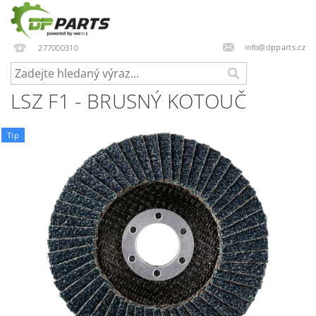
info@dpparts.cz
277000310
LSZ F1 - BRUSNÝ KOTOUČ
Tip