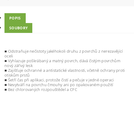
POPIS
SOUBORY
■ Odstraňuje nečistoty jakéhokoli druhu z povrchů z nerezavějící
oceli
■ Vyhlazuje poškrábaný a matný povrch, dává čistým povrchům
nový zářivý lesk
■ Zajišťuje ochranné a antistatické vlastnosti, včetně ochrany proti
otiskům prstů
■ Šetří čas při aplikaci, protože čistí a pečuje v jedné operaci
■ Nevytváří na povrchu čmouhy ani po opakovaném použití
■ Bez chlorovaných rozpouštědel a CFC