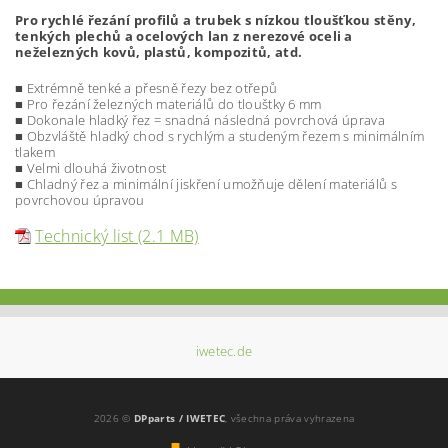
Pro
rychlé
řezání
proﬁlů
a
trubek
s
nízkou
tloušťkou
stěny,
tenkých
plechů
a
ocelových
lan
z
nerezové
oceli
a
neželezných
kovů,
plastů,
kompozitů,
atd.
■
Ex
t
rémně
t
enké a přesně řezy bez o
t
řepů
■
Pro řezání železných ma
t
eriálů do
t
louš
t
ky 6 mm
■
Dokonale hladký řez = snadná následná povrcho
v
á úpra
v
a
■
O
bzvláš
t
ě hladký chod s rychlým a s
t
udeným řezem
s minimáln
í
m
t
lakem
■
Velmi dlouhá živo
t
nost
■
Chladný řez a minimální jiskření umožňuje dělení ma
t
eriálů s
povrchovou úpravou
Technický list (2.1 MB)
iwetec.de
2026 ©
DPparts / IWETEC
, všechna práva vyhrazena