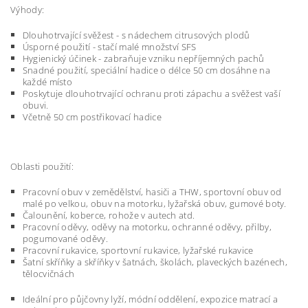
Výhody:
Dlouhotrvající svěžest - s nádechem citrusových plodů
Úsporné použití - stačí malé množství SFS
Hygienický účinek - zabraňuje vzniku nepříjemných pachů
Snadné použití, speciální hadice o délce 50 cm dosáhne na
každé místo
Poskytuje dlouhotrvající ochranu proti zápachu a svěžest vaší
obuvi.
Včetně 50 cm postřikovací hadice
Oblasti použití:
Pracovní obuv v zemědělství, hasiči a THW, sportovní obuv od
malé po velkou, obuv na motorku, lyžařská obuv, gumové boty.
Čalounění, koberce, rohože v autech atd.
Pracovní oděvy, oděvy na motorku, ochranné oděvy, přilby,
pogumované oděvy.
Pracovní rukavice, sportovní rukavice, lyžařské rukavice
Šatní skříňky a skříňky v šatnách, školách, plaveckých bazénech,
tělocvičnách
Ideální pro půjčovny lyží, módní oddělení, expozice matrací a