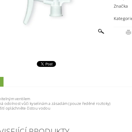
Značka
Kategori
vitelným ventilem
á odolnost vůči kyselinám a zásadám (pouze ředěné roztoky)
ití opláchněte čistou vodou
VISEJÍCÍ PRODUKTY