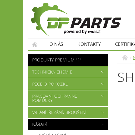
O NÁS
KONTAKTY
CERTIFIK
PRODUKTY PREMIUM "1"
SH
TECHNICKÁ CHEMIE
PÉČE O POKOŽKU
PRACOVNÍ OCHRANNÉ
POMŮCKY
VRTÁNÍ, ŘEZÁNÍ, BROUŠENÍ
NÁŘADÍ