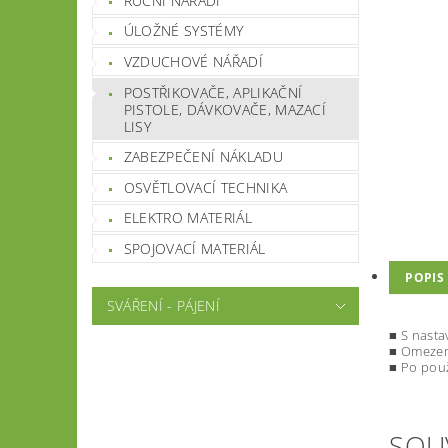
RUČNÍ NÁŘADÍ
ÚLOŽNÉ SYSTÉMY
VZDUCHOVÉ NÁŘADÍ
POSTŘIKOVAČE, APLIKAČNÍ
PISTOLE, DÁVKOVAČE, MAZACÍ
LISY
ZABEZPEČENÍ NÁKLADU
OSVĚTLOVACÍ TECHNIKA
ELEKTRO MATERIÁL
SPOJOVACÍ MATERIÁL
POPIS
SVÁŘENÍ - PÁJENÍ
■ S nasta
■ Omezen
■ Po použ
SOU