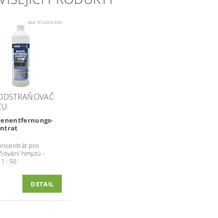
Kód:
972206-005
- ODSTRAŇOVAČ
ZU
tenentfernungs-
ntrat
oncentrát pro
ňování hmyzu -
1 : 50.
DETAIL