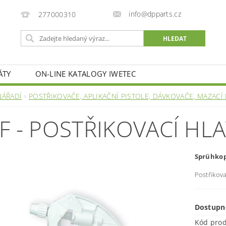
info@dpparts.cz
277000310
ÁTY
ON-LINE KATALOGY IWETEC
NÁŘADÍ
POSTŘIKOVAČE, APLIKAČNÍ PISTOLE, DÁVKOVAČE, MAZACÍ 
F - POSTŘIKOVACÍ HLA
Sprühko
Postřikov
Dostupn
Kód pro