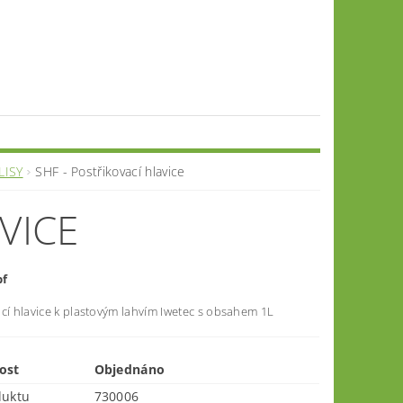
LISY
SHF - Postřikovací hlavice
VICE
pf
a
cí hlavice k plastovým lahvím Iwetec s obsahem 1L
ost
Objednáno
duktu
730006