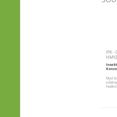
IFK 
HMY
Insek
Konze
Mycí k
odstra
ředění 