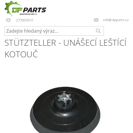
info@dpparts.cz
277000310
STÜTZTELLER - UNÁŠECÍ LEŠTÍCÍ
KOTOUČ