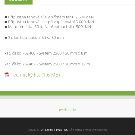
■ Přípustná tahová síla v přímém tahu 2 500 daN
■ Přípustná tahová síla při zapásování 5 000 daN
■ Manuální síla: 50 daN, přepínací síla: 500 daN
■ S dlouhou pákou, šířka 50 mm
kat. číslo: 762466 - System 2500 / 50 mm x 8 m
kat. číslo: 762467 - System 2500 / 50 mm x 12 m
Technický list (1.6 MB)
iwetec.de
2026 ©
DPparts / IWETEC
, všechna práva vyhrazena