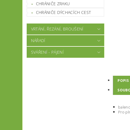
CHRÁNIČE ZRAKU
CHRÁNIČE DÝCHACÍCH CEST
VRTÁNÍ, ŘEZÁNÍ, BROUŠENÍ
NÁŘADÍ
SVÁŘENÍ - PÁJENÍ
POPIS
SOUB
baleno
Pro pl