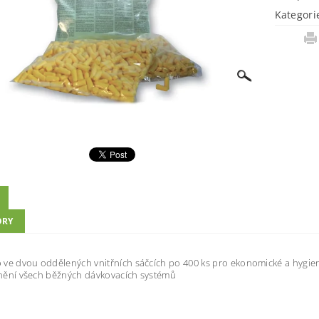
Kategori
ORY
 ve dvou oddělených vnitřních sáčcích po 400 ks pro ekonomické a hygie
nění všech běžných dávkovacích systémů