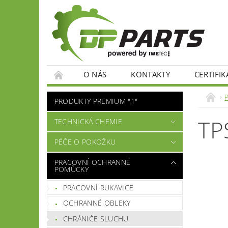
O NÁS
KONTAKTY
CERTIFIK
PRODUKTY PREMIUM "1"
TP
TECHNICKÁ CHEMIE
PÉČE O POKOŽKU
PRACOVNÍ OCHRANNÉ
POMŮCKY
PRACOVNÍ RUKAVICE
OCHRANNÉ OBLEKY
CHRÁNIČE SLUCHU