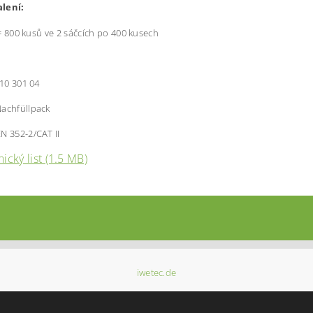
al
en
í
:
 = 800 kusů ve 2 sáčcích po 400 kusech
 10 301 04
Nachfüllpack
N 352-2/CAT II
ický list (1.5 MB)
iwetec.de