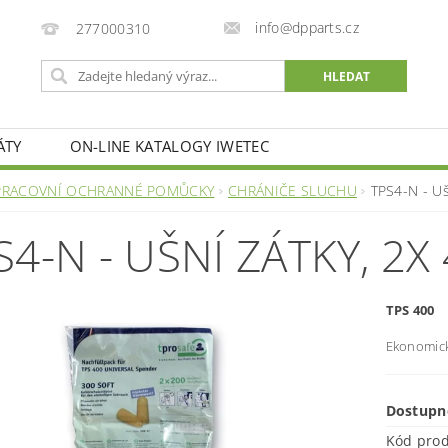
info@dpparts.cz
277000310
ÁTY
ON-LINE KATALOGY IWETEC
PRACOVNÍ OCHRANNÉ POMŮCKY
CHRÁNIČE SLUCHU
TPS4-N - Uš
S4-N - UŠNÍ ZÁTKY, 2X
TPS 400
Ekonomick
Dostupn
Kód pro