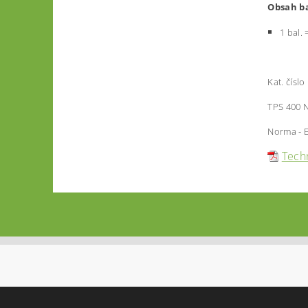
Obsa
h b
1 bal.
Kat. číslo
TPS 400 
Norma - E
Techn