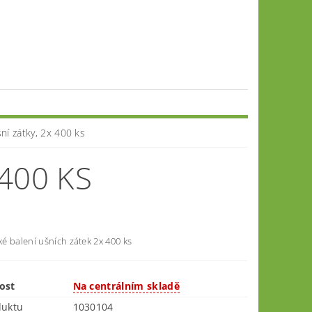
ní zátky, 2x 400 ks
 400 KS
é balení ušních zátek 2x 400 ks
ost
Na centrálním skladě
duktu
1030104