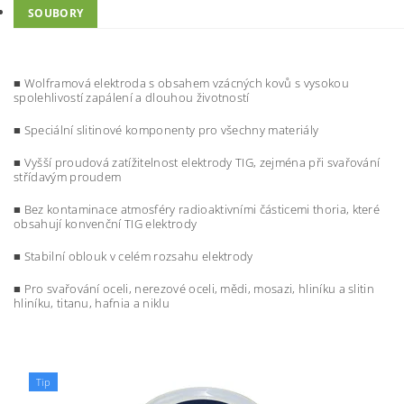
SOUBORY
■ Wolframová elektroda s obsahem vzácných kovů s vysokou
spolehlivostí zapálení a dlouhou životností
■ Speciální slitinové komponenty pro všechny materiály
■ Vyšší proudová zatížitelnost elektrody TIG, zejména při svařování
střídavým proudem
■ Bez kontaminace atmosféry radioaktivními částicemi thoria, které
obsahují konvenční TIG elektrody
■ Stabilní oblouk v celém rozsahu elektrody
■ Pro svařování oceli, nerezové oceli, mědi, mosazi, hliníku a slitin
hliníku, titanu, hafnia a niklu
Tip