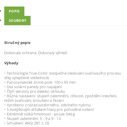
POPIS
SOUBORY
Stručný popis
Dokonalá ochrana. Dokonalý výhled.
Výhody
• Technologie True-Color: bezpečné sledování svařovacího procesu
díky vylepšené viditelnosti
• Panoramatické zorné pole: 100 x 93 mm
• Dva solární panely pro napájení
• Čtyři senzory pro detekci oblouku
• Různá nastavení: stupeň zatemnění, citlivost, zpoždění otevření,
režim svařování, broušení a řezání
• Vyrobeno z nárazuvzdorného, ​​odolného nylonu
• S motýlkovým držákem hlavy pro pohodlné nošení
• Extrémně nízká hmotnost - pouze 546 g
• Stupeň zatemnění: 5 - 9 a 9 - 13
• Schválení: ANSI Z87.1, CE