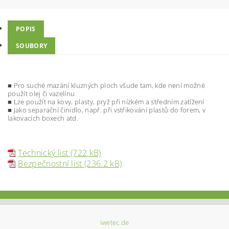
POPIS
SOUBORY
■ Pro suché mazání kluzných ploch všude tam, kde není možné
použít olej či vazelínu
■ Lze použít na kovy, plasty, pryž při nízkém a středním zatížení
■ Jako separační činidlo, např. při vstřikování plastů do forem, v
lakovacích boxech atd.
Technický list (722 kB)
Bezpečnostní list (236.2 kB)
iwetec.de