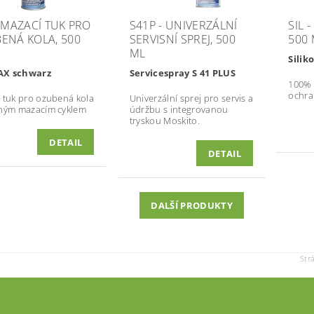
- MAZACÍ TUK PRO
S41P - UNIVERZÁLNÍ
SIL -
ENÁ KOLA, 500
SERVISNÍ SPREJ, 500
500 
ML
Silik
X schwarz
Servicespray S 41 PLUS
100% s
ochra
 tuk pro ozubená kola
Univerzální sprej pro servis a
hým mazacím cyklem
údržbu s integrovanou
tryskou Moskito.
DETAIL
DETAIL
DALŠÍ PRODUKTY
Str