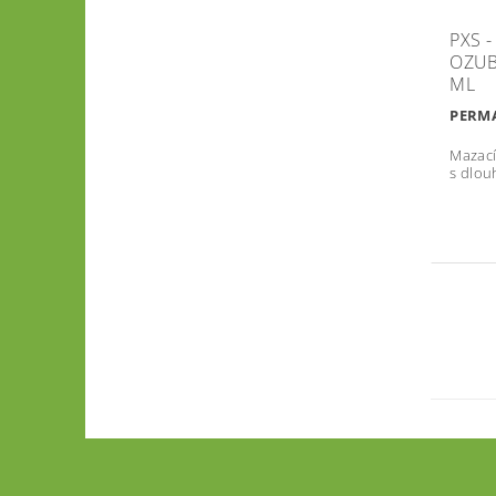
PXS 
OZUB
ML
PERMA
Mazací
s dlou