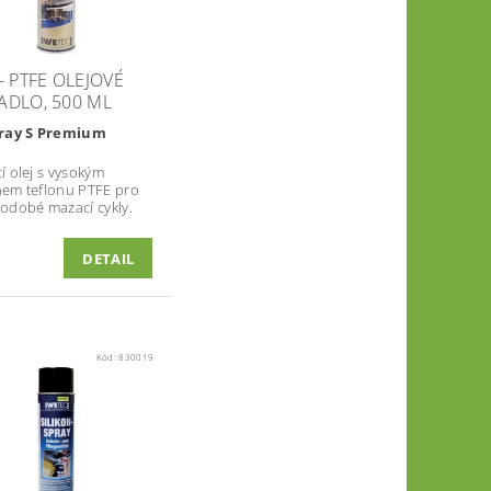
- PTFE OLEJOVÉ
ADLO, 500 ML
pray S Premium
í olej s vysokým
em teflonu PTFE pro
odobé mazací cykly.
DETAIL
Kód:
830019