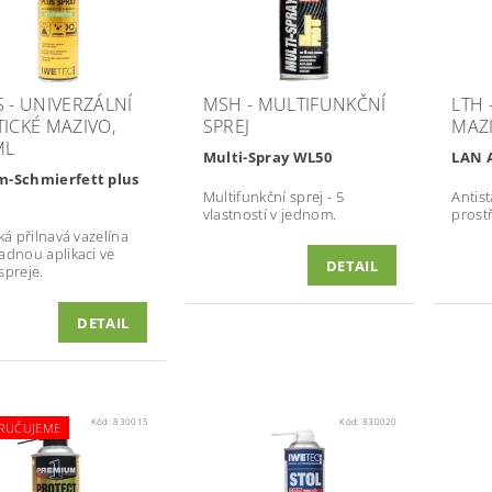
S - UNIVERZÁLNÍ
MSH - MULTIFUNKČNÍ
LTH 
TICKÉ MAZIVO,
SPREJ
MAZI
ML
Multi-Spray WL50
LAN 
m-Schmierfett plus
Multifunkční sprej - 5
Antist
vlastností v jednom.
prost
ká přilnavá vazelína
adnou aplikaci ve
DETAIL
spreje.
DETAIL
Kód:
830015
Kód:
830020
RUČUJEME