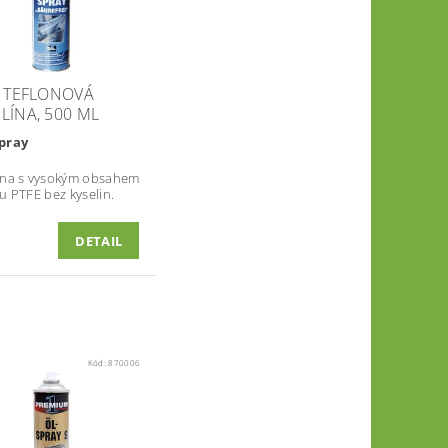
- TEFLONOVÁ
LÍNA, 500 ML
pray
ína s vysokým obsahem
u PTFE bez kyselin.
DETAIL
Kód:
870006