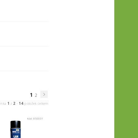
1
2
1
2
14
ánka
z
-
položek celkem
Kód:
850001