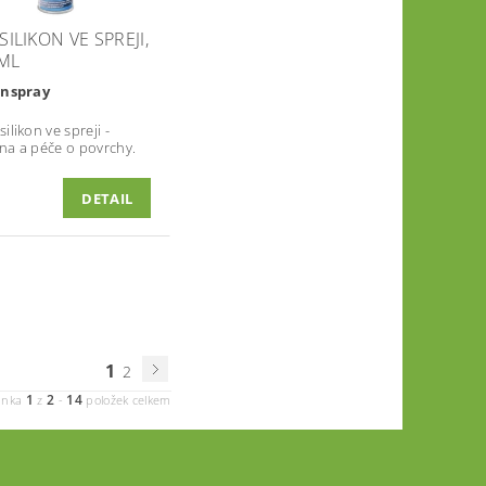
 SILIKON VE SPREJI,
ML
onspray
ilikon ve spreji -
na a péče o povrchy.
DETAIL
1
2
1
2
14
ánka
z
-
položek celkem