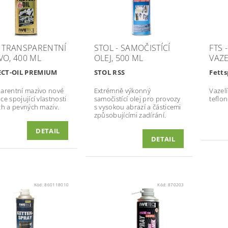
- TRANSPARENTNÍ
STOL - SAMOČISTÍCÍ
FTS 
VO, 400 ML
OLEJ, 500 ML
VAZE
CT-OIL PREMIUM
STOL RSS
Fetts
arentní mazivo nové
Extrémně výkonný
Vazel
e spojující vlastnosti
samočistící olej pro provozy
teflon
ch a pevných maziv.
s vysokou abrazí a částicemi
způsobujícími zadírání.
DETAIL
DETAIL
Kód:
860118010
Kód:
870203