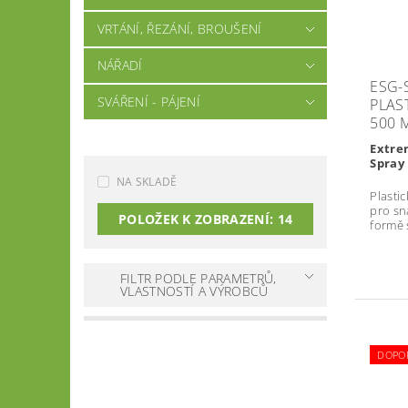
VRTÁNÍ, ŘEZÁNÍ, BROUŠENÍ
NÁŘADÍ
ESG-
SVÁŘENÍ - PÁJENÍ
PLAS
500 
Extre
Spray
NA SKLADĚ
Plastic
pro sn
POLOŽEK K ZOBRAZENÍ:
14
formě 
FILTR PODLE PARAMETRŮ,
VLASTNOSTÍ A VÝROBCŮ
DOPO