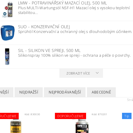
LMW - POTRAVINÁŘSKÝ MAZACÍ OLEJ, 500 ML
Plus MULTI-Wartungsöl NSF-H1 Mazací olej s vysokou teplotní
stabilitou...
SUO - KONZERVAČNÍ OLEJ
Sprühöl Konzervační a ochranný olej s dlouhodobým účinkem.
SIL - SILIKON VE SPREJI, 500 ML
Silikonspray 100% silikon ve spreji - ochrana a péče o povrchy.
ZOBRAZIT VÍCE
NĚJŠÍ
NEJDRAŽŠÍ
NEJPRODÁVANĚJŠÍ
ABECEDNĚ
Str
Kód:
830030
Kód:
870201
RUČUJEME
DOPORUČUJEME
Tip