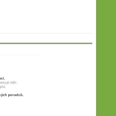
cí.
ezuje otěr
.
pla.
rných poradců.