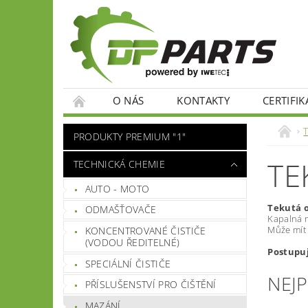
O NÁS
KONTAKTY
CERTIFIK
PRODUKTY PREMIUM "1"
TE
TECHNICKÁ CHEMIE
AUTO - MOTO
Tekutá o
ODMAŠŤOVAČE
Kapalná 
Může mít 
KONCENTROVANÉ ČISTIČE
(VODOU ŘEDITELNÉ)
Postupuj
SPECIÁLNÍ ČISTIČE
NEJ
PŘÍSLUŠENSTVÍ PRO ČIŠTĚNÍ
MAZÁNÍ