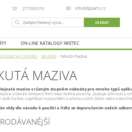
info@dpparts.cz
277000310
ÁTY
ON-LINE KATALOGY IWETEC
TECHNICKÁ CHEMIE
MAZÁNÍ
tekutá maziva
KUTÁ MAZIVA
lejnatá maziva s různým stupněm viskozity pro mnoho typů aplika
maziva určená k omezení tření
mezi dvěma povrchy. Zvyšuje účinnost
a om
i další funkce, například rozpouštění a přenos cizích částic nebo odvod te
te vždy dle návodu k použití a řiďte se doporučením našich odbo
PRODÁVANĚJŠÍ