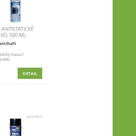
- ANTISTATICKÉ
VO, 500 ML
Antihaft
atický mazací
ředek.
DETAIL
Kód:
830021