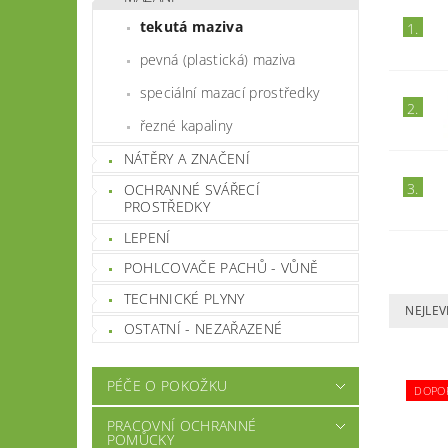
tekutá maziva
1.
pevná (plastická) maziva
speciální mazací prostředky
2.
řezné kapaliny
NÁTĚRY A ZNAČENÍ
3.
OCHRANNÉ SVÁŘECÍ
PROSTŘEDKY
LEPENÍ
POHLCOVAČE PACHŮ - VŮNĚ
TECHNICKÉ PLYNY
NEJLEV
OSTATNÍ - NEZAŘAZENÉ
PÉČE O POKOŽKU
DOPO
PRACOVNÍ OCHRANNÉ
POMŮCKY