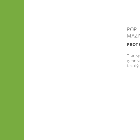
POP 
MAZI
PROTE
Transp
generac
tekutý