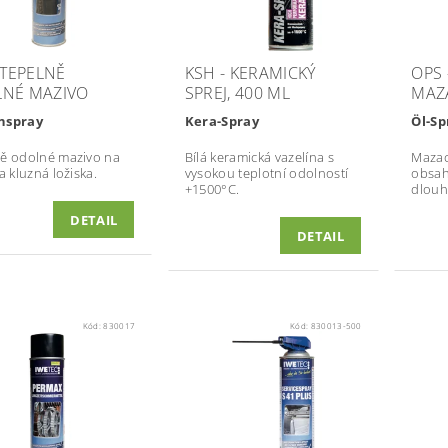
 TEPELNĚ
KSH - KERAMICKÝ
OPS 
NÉ MAZIVO
SPREJ, 400 ML
MAZ
nspray
Kera-Spray
Öl-S
ě odolné mazivo na
Bílá keramická vazelína s
Mazac
a kluzná ložiska.
vysokou teplotní odolností
obsah
+1500°C.
dlouh
DETAIL
DETAIL
Kód:
830017
Kód:
830013-500