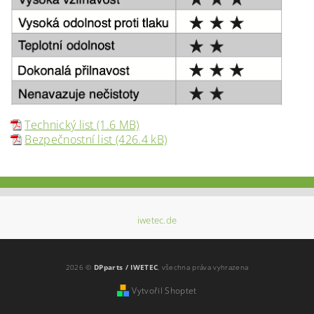
Technický list (1.6 MB)
Bezpečnostní list (426.4 kB)
iwetec.de
2026 ©
DPparts / IWETEC
, všechna práva vyhrazena
Vytvořil Shoptet