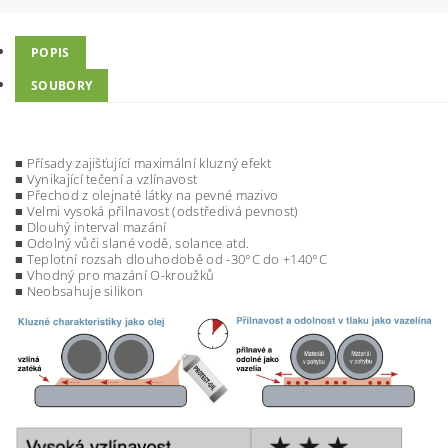
POPIS
SOUBORY
■ Přísady zajišťující maximální kluzný efekt
■ Vynikající tečení a vzlínavost
■ Přechod z olejnaté látky na pevné mazivo
■ Velmi vysoká přilnavost (odstředivá pevnost)
■ Dlouhý interval mazání
■ Odolný vůči slané vodě, solance atd.
■ Teplotní rozsah dlouhodobě od -30°C do +140°C
■ Vhodný pro mazání O-kroužků
■ Neobsahuje silikon