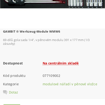
GAMBIT ®
Werkzeug-Module WMW6
69-dílů gola sada 1/4", v pěnovém modulu 391 x 177 mm (1/3
zásuvky)
Dostupnost
Na centrálním skladě
Kód produktu
077109002
Kategorie
modulové nářadí v pěnové vložce
Dotaz