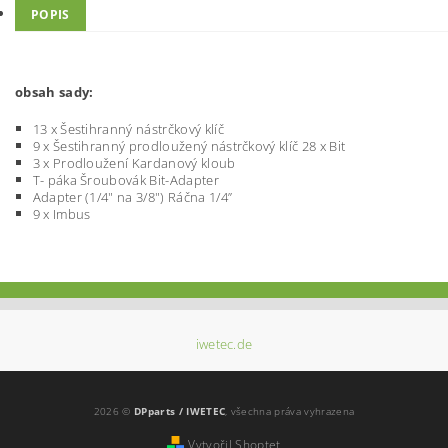
POPIS
obsah sady:
13 x Šestihranný nástrčkový klíč
9 x Šestihranný prodloužený nástrčkový klíč 28 x Bit
3 x Prodloužení Kardanový kloub
T- páka Šroubovák Bit-Adapter
Adapter (1/4" na 3/8") Ráčna 1/4”
9 x Imbus
iwetec.de
2026 ©
DPparts / IWETEC
, všechna práva vyhrazena
Vytvořil Shoptet