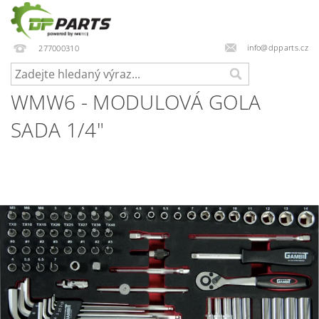
info@dpparts.cz
277000310
WMW6 - MODULOVÁ GOLA
SADA 1/4"