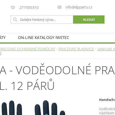
info@dpparts.cz
277000310
ÁTY
ON-LINE KATALOGY IWETEC
PRACOVNÍ OCHRANNÉ POMŮCKY
PRACOVNÍ RUKAVICE
úpletové r
ů
A - VODĚODOLNÉ PRA
L. 12 PÁRŮ
Handsch
Voděodoln
nástřikem 