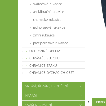
svářečské rukavice
antivibrační rukavice
chemické rukavice
jednorázové rukavice
zimní rukavice
protipořezové rukavice
OCHRANNÉ OBLEKY
CHRÁNIČE SLUCHU
CHRÁNIČE ZRAKU
CHRÁNIČE DÝCHACÍCH CEST
VRTÁNÍ, ŘEZÁNÍ, BROUŠENÍ
NÁŘADÍ
POPIS
SVÁŘENÍ - PÁJENÍ