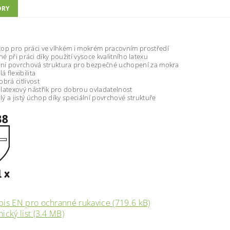
ORY
t
o
p
pr
o
prác
i
v
e
v
lh
k
é
m i
m
o
krém
p
rac
o
v
ní
m
p
r
o
stře
d
í
né
p
ři
p
ráci
dí
ky
pou
ž
i
tí
vys
o
ce kva
li
t
níh
o
l
atexu
v
n
í
po
vrc
ho
vá s
t
r
u
k
t
u
ra
p
ro
b
e
z
p
eč
n
é
u
c
hop
e
n
í
z
a m
o
kra
a
l
á
ﬂ
exibili
t
a
dob
r
á
c
i
t
li
v
o
s
t
 la
t
e
x
o
v
ý ná
s
t
řik pro dobrou o
v
lada
t
elno
s
t
ý a ji
s
t
ý ú
c
hop d
í
k
y
s
pe
c
iální
po
vrc
ho
v
é
s
t
r
u
k
t
u
ř
e
pis EN pro ochranné rukavice (719.6 kB)
ický list (3.4 MB)