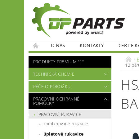
O NÁS
KONTAKTY
CERTIFIK
PRODUKTY PREMIUM "1"
12 pár
TECHNICKÁ CHEMIE
HS
PÉČE O POKOŽKU
BA
PRACOVNÍ OCHRANNÉ
POMŮCKY
PRACOVNÍ RUKAVICE
kombinované rukavice
úpletové rukavice