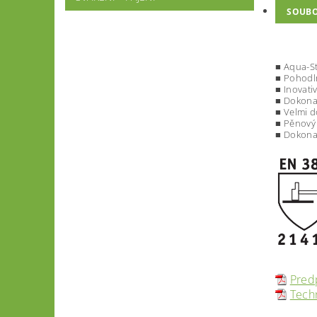
SOUB
■ A
qu
a-S
■ Pohodl
■
Ino
vat
i
■ Do
k
on
■ V
el
m
i 
■ Pěno
v
ý
■ Do
k
onal
Pred
Techn