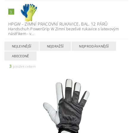
3.
HPGW - ZIMNÍ PRACOVNÍ RUKAVICE, BAL. 12 PÁRŮ
Handschuh PowerGrip W Zimní bezešvé rukavice s latexovým
nástřikem - v...
NEJLEVNĚJŠÍ
NEJDRAŽŠÍ
NEJPRODÁVANĚJŠÍ
ABECEDNĚ
3
položek celkem