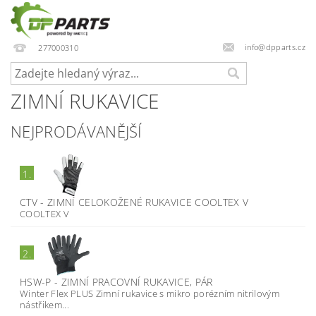
info@dpparts.cz
277000310
ZIMNÍ RUKAVICE
NEJPRODÁVANĚJŠÍ
1.
CTV - ZIMNÍ CELOKOŽENÉ RUKAVICE COOLTEX V
COOLTEX V
2.
HSW-P - ZIMNÍ PRACOVNÍ RUKAVICE, PÁR
Winter Flex PLUS Zimní rukavice s mikro porézním nitrilovým
nástřikem...