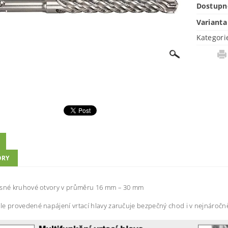
Dostupn
Varianta
Kategori
ORY
sné kruhové o
t
vory v průměru 16 mm – 30 mm
e provedené napájení vr
t
ací hlavy zaručuje
bezpečný chod i v nejnáročn