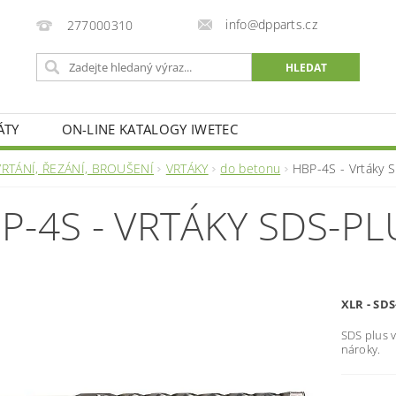
info@dpparts.cz
277000310
ÁTY
ON-LINE KATALOGY IWETEC
VRTÁNÍ, ŘEZÁNÍ, BROUŠENÍ
VRTÁKY
do betonu
HBP-4S - Vrtáky 
P-4S - VRTÁKY SDS-PL
XLR - S
SDS plus v
nároky.