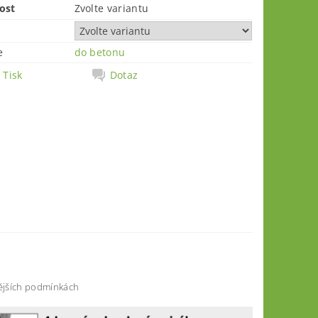
ost
Zvolte variantu
e
do betonu
Tisk
Dotaz
ějš
í
ch podm
í
nkách