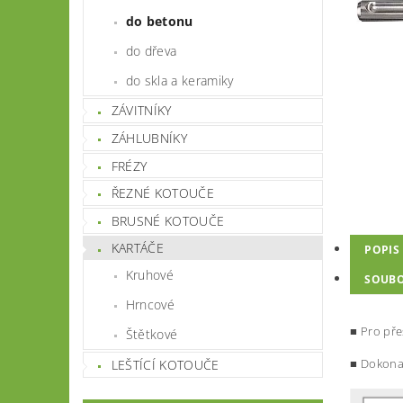
do betonu
do dřeva
do skla a keramiky
ZÁVITNÍKY
ZÁHLUBNÍKY
FRÉZY
ŘEZNÉ KOTOUČE
BRUSNÉ KOTOUČE
KARTÁČE
POPIS
Kruhové
SOUB
Hrncové
■
Pro pře
Štětkové
■
Dokonal
LEŠTÍCÍ KOTOUČE