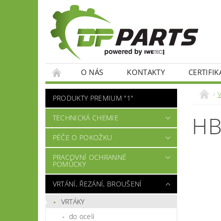
O NÁS
KONTAKTY
CERTIFIK
PRODUKTY PREMIUM "1"
HB
TECHNICKÁ CHEMIE
PÉČE O POKOŽKU
PRACOVNÍ OCHRANNÉ
POMŮCKY
VRTÁNÍ, ŘEZÁNÍ, BROUŠENÍ
VRTÁKY
do oceli