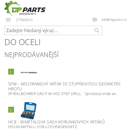
info@dpparts.cz
277000310
DO OCELI
NEJPRODÁVANĚJŠÍ
1.
SPW - WOLFRAMOVÝ VRTÁK SE STUPŇOVITOU GEOMETRIÍ
HROTU
SPIRALBOHRER SAS-P W-HSS STEP DRILL¨ Spirálový vrták se...
2.
HC8 - BIMETALOVÁ SADA KORUNKOVÝCH VRTÁKŮ
HSS-BI-METALL-CO8-LOCHSÄGENSATZ